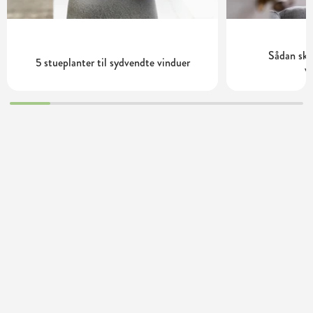
Sådan ska
5 stueplanter til sydvendte vinduer
v