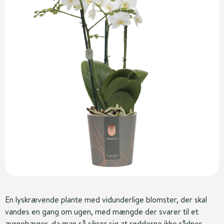
En lyskrævende plante med vidunderlige blomster, der skal
vandes en gang om ugen, med mængde der svarer til et
æggebæger, da man så sikrer sig at rødderne ikke rådner.