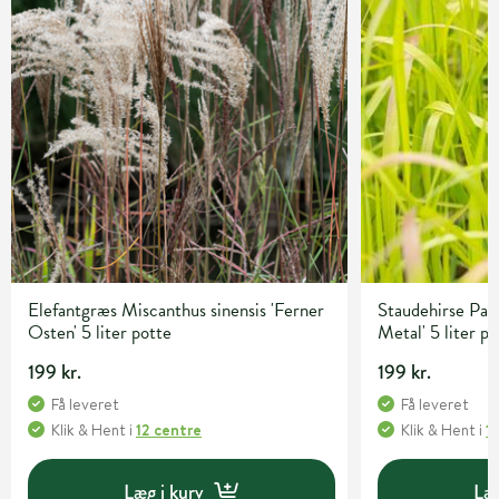
Elefantgræs Miscanthus sinensis 'Ferner
Staudehirse Pan
Osten' 5 liter potte
Metal' 5 liter p
199 kr.
199 kr.
Få leveret
Få leveret
Klik & Hent
i
12 centre
Klik & Hent
i
1
Læg i kurv
Læg