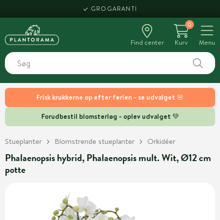
GROGARANTI
0
Find center
Kurv
Menu
Frisk krukkerne op efter ferien - se udvalget 🌸
Forudbestil blomsterløg - oplev udvalget 💚
Stueplanter
Blomstrende stueplanter
Orkidéer
Phalaenopsis hybrid, Phalaenopsis mult. Wit, Ø12 cm
potte