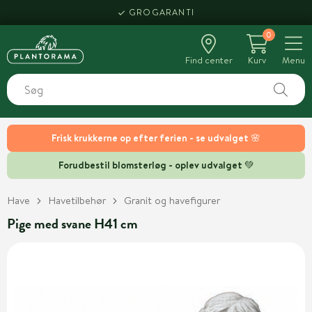
GROGARANTI
0
Find center
Kurv
Menu
Frisk krukkerne op efter ferien - se udvalget 🌸
Forudbestil blomsterløg - oplev udvalget 💚
Have
Havetilbehør
Granit og havefigurer
Pige med svane H41 cm