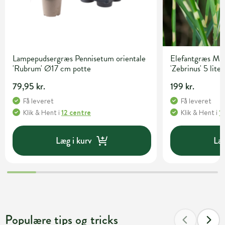
Lampepudsergræs Pennisetum orientale
Elefantgræs Mis
'Rubrum' Ø17 cm potte
'Zebrinus' 5 lite
79,95 kr.
199 kr.
Få leveret
Få leveret
Klik & Hent
i
12 centre
Klik & Hent
i
1
Læg i kurv
Læg
Populære tips og tricks