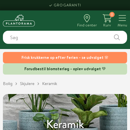
HENT SAMME DAG
0
Find center
Kurv
Menu
Frisk krukkerne op efter ferien - se udvalget 🌸
Forudbestil blomsterløg - oplev udvalget 💚
Bolig
Skjulere
Keramik
Keramik