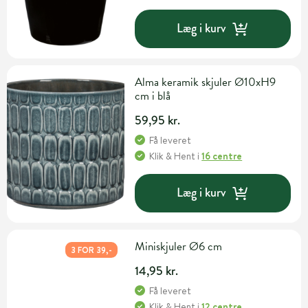
Læg i kurv
Alma keramik skjuler Ø10xH9
cm i blå
59,95 kr.
Få leveret
Klik & Hent
i
16 centre
Læg i kurv
Miniskjuler Ø6 cm
3 FOR 39,-
14,95 kr.
Få leveret
Klik & Hent
i
12 centre