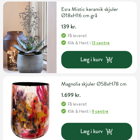
Esra Mistic keramik skjuler
Ø18xH16 cm grå
139 kr.
Få leveret
Klik & Hent
i
13 centre
Læg i kurv
Magnolia skjuler Ø58xH78 cm
1.699 kr.
Få leveret
Klik & Hent
i
9 centre
Læg i kurv