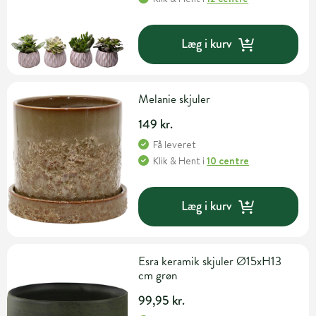
Læg i kurv
Melanie skjuler
149 kr.
Få leveret
Klik & Hent
i
10 centre
Læg i kurv
Esra keramik skjuler Ø15xH13
cm grøn
99,95 kr.