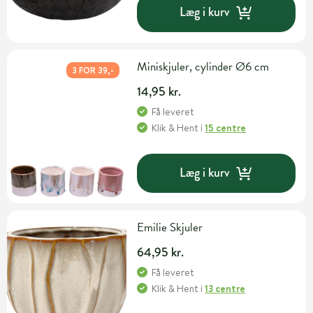
Læg i kurv
Miniskjuler, cylinder Ø6 cm
3 FOR 39,-
14,95 kr.
Få leveret
Klik & Hent
i
15 centre
Læg i kurv
Emilie Skjuler
64,95 kr.
Få leveret
Klik & Hent
i
13 centre