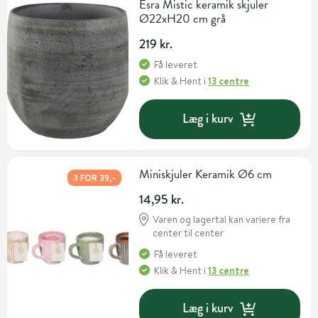
Esra Mistic keramik skjuler
Ø22xH20 cm grå
219 kr.
Få leveret
Klik & Hent
i
13 centre
Læg i kurv
Miniskjuler Keramik Ø6 cm
3 FOR 39,-
14,95 kr.
Varen og lagertal kan variere fra
center til center
Få leveret
Klik & Hent
i
13 centre
Læg i kurv