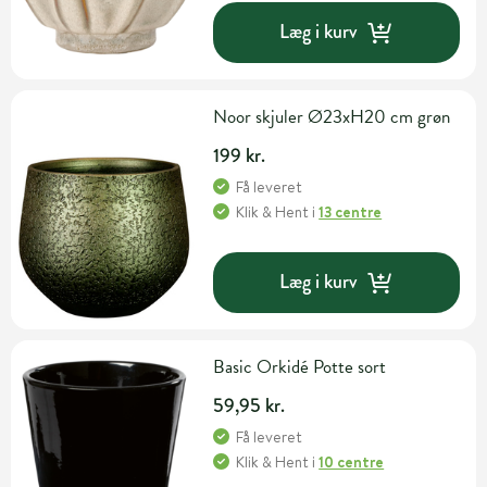
Læg i kurv
Noor skjuler Ø23xH20 cm grøn
199 kr.
Få leveret
Klik & Hent
i
13 centre
Læg i kurv
Basic Orkidé Potte sort
59,95 kr.
Få leveret
Klik & Hent
i
10 centre