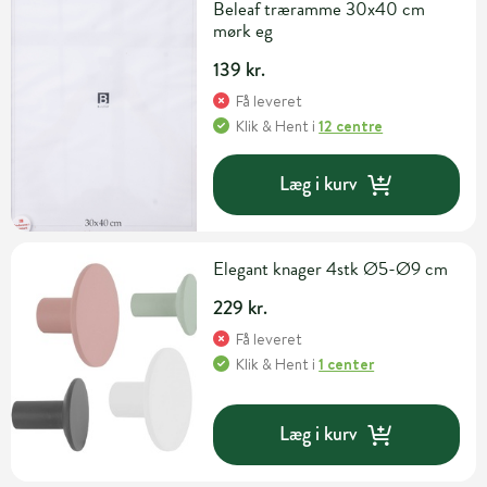
Beleaf træramme 30x40 cm
mørk eg
139 kr.
Få leveret
Klik & Hent
i
12 centre
Læg i kurv
Elegant knager 4stk Ø5-Ø9 cm
229 kr.
Få leveret
Klik & Hent
i
1 center
Læg i kurv