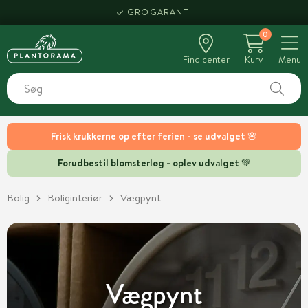
HENT SAMME DAG
0
Find center
Kurv
Menu
Frisk krukkerne op efter ferien - se udvalget 🌸
Forudbestil blomsterløg - oplev udvalget 💚
Bolig
Boliginteriør
Vægpynt
Vægpynt