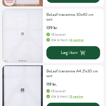
BeLeaf træramme 30x40 cm
sort
139 kr.
Få leveret
Klik & Hent
i
14 centre
Læg i kurv
BeLeaf træramme A4 21x30 cm
sort
119 kr.
Få leveret
Klik & Hent
i
13 centre