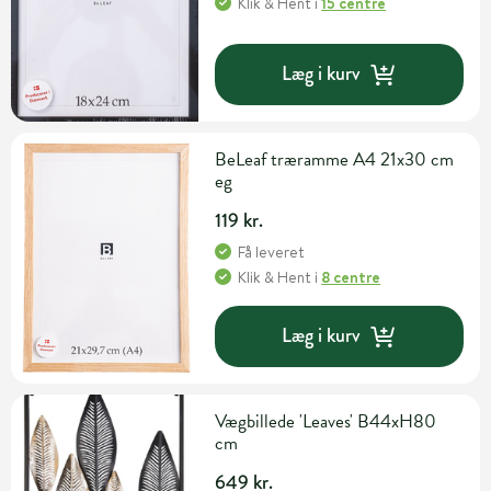
Klik & Hent
i
15 centre
Læg i kurv
BeLeaf træramme A4 21x30 cm
eg
119 kr.
Få leveret
Klik & Hent
i
8 centre
Læg i kurv
Vægbillede 'Leaves' B44xH80
cm
649 kr.