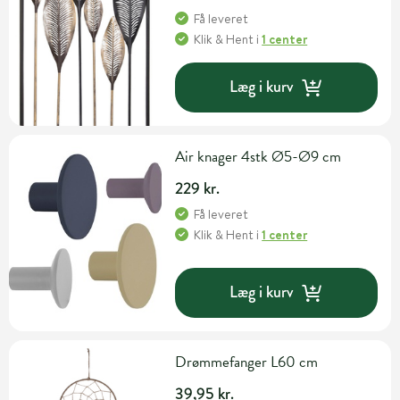
Få leveret
Klik & Hent
i
1 center
Læg i kurv
Air knager 4stk Ø5-Ø9 cm
229 kr.
Få leveret
Klik & Hent
i
1 center
Læg i kurv
Drømmefanger L60 cm
39,95 kr.