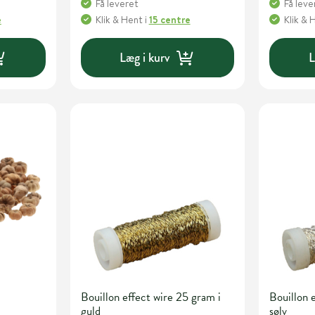
Få leveret
Få leve
e
Klik & Hent
i
15 centre
Klik & 
Læg i kurv
L
Bouillon effect wire 25 gram i
Bouillon 
guld
sølv