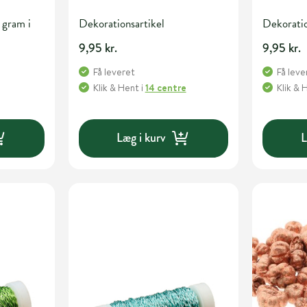
 gram i
Dekorationsartikel
Dekoratio
9,95 kr.
9,95 kr.
Få leveret
Få leve
Klik & Hent
i
14 centre
Klik & 
Læg i kurv
L