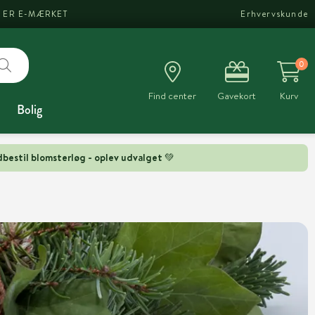
I ER E-MÆRKET
Erhvervskunde
0
Find center
Gavekort
Kurv
Bolig
bestil blomsterløg - oplev udvalget 💚