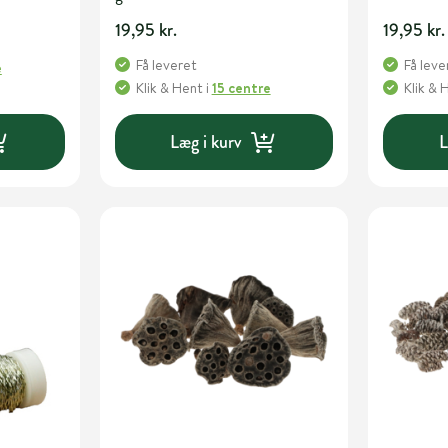
19,95 kr.
19,95 kr.
Få leveret
Få leve
e
Klik & Hent
i
15 centre
Klik & 
Læg i kurv
L