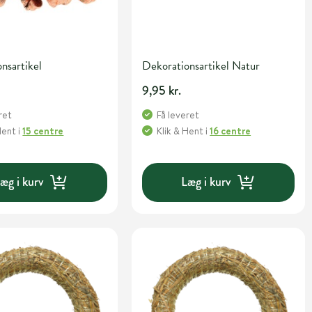
nsartikel
Dekorationsartikel Natur
9,95 kr.
ret
Få leveret
Hent
i
15 centre
Klik & Hent
i
16 centre
æg i kurv
Læg i kurv