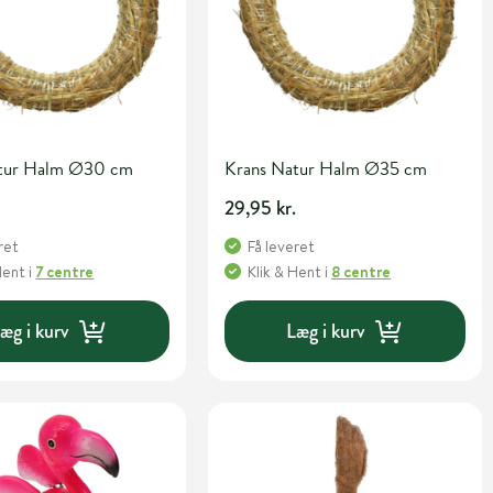
atur Halm Ø30 cm
Krans Natur Halm Ø35 cm
.
29,95 kr.
ret
Få leveret
Hent
i
7 centre
Klik & Hent
i
8 centre
æg i kurv
Læg i kurv