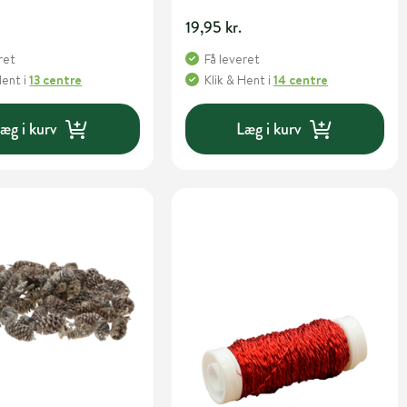
19,95 kr.
ret
Få leveret
Hent
i
13 centre
Klik & Hent
i
14 centre
æg i kurv
Læg i kurv