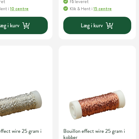
ret
Få leveret
Hent
i
10 centre
Klik & Hent
i
15 centre
æg i kurv
Læg i kurv
effect wire 25 gram i
Bouillon effect wire 25 gram i
kobber