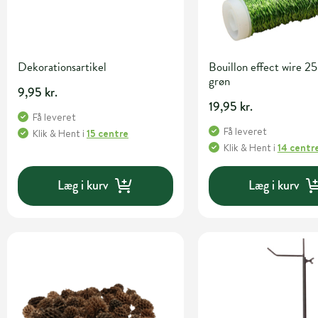
Dekorationsartikel
Bouillon effect wire 25
grøn
9,95 kr.
19,95 kr.
Få leveret
Få leveret
Klik & Hent
i
15 centre
Klik & Hent
i
14 centr
Læg i kurv
Læg i kurv