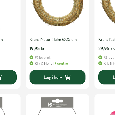
cm
Krans Natur Halm Ø25 cm
Krans N
19,95 kr.
29,95 kr
Få leveret
Få leve
Klik & Hent
i
7 centre
Klik & 
Læg i kurv
L