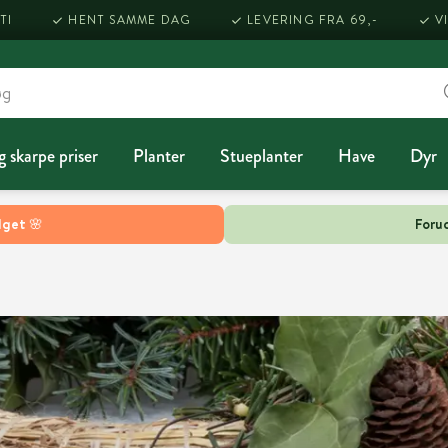
TI
HENT SAMME DAG
LEVERING FRA 69,-
V
g skarpe priser
Planter
Stueplanter
Have
Dyr
lget 🌸
Forud