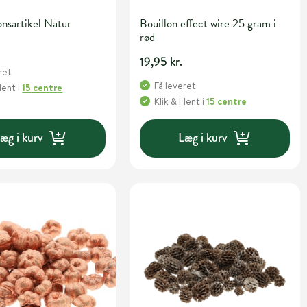
nsartikel Natur
Bouillon effect wire 25 gram i
rød
19,95 kr.
ret
Få leveret
Hent
i
15 centre
Klik & Hent
i
15 centre
æg i kurv
Læg i kurv