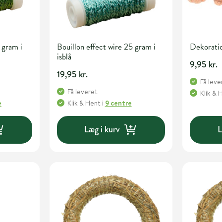
 gram i
Bouillon effect wire 25 gram i
Dekoratio
isblå
9,95 kr.
19,95 kr.
Få leve
Få leveret
Klik & 
e
Klik & Hent
i
9 centre
Læg i kurv
L