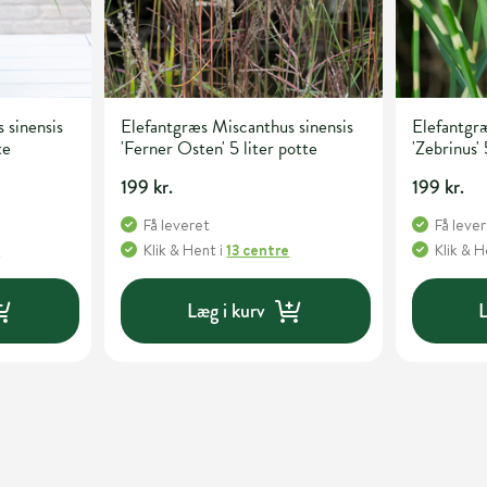
 sinensis
Elefantgræs Miscanthus sinensis
Elefantgræ
te
'Ferner Osten' 5 liter potte
'Zebrinus' 
199 kr.
199 kr.
Få leveret
Få leve
e
Klik & Hent
i
13 centre
Klik & 
Læg i kurv
L