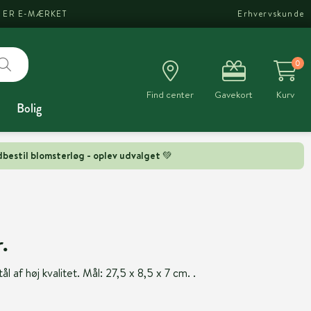
I ER E-MÆRKET
Erhvervskunde
0
Find center
Gavekort
Kurv
Bolig
bestil blomsterløg - oplev udvalget 💚
.
ål af høj kvalitet. Mål: 27,5 x 8,5 x 7 cm. .