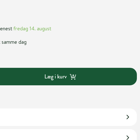
 senest
fredag 14. august
nt samme dag
Læg i kurv