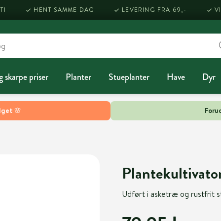
TI
HENT SAMME DAG
LEVERING FRA 69,-
V
g skarpe priser
Planter
Stueplanter
Have
Dyr
lget 🌸
Forud
Plantekultivator
Udført i asketræ og rustfrit st