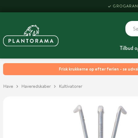
GROGARAN
Tilbud o
Frisk krukkerne op efter ferien - se udva
Have
Haveredskaber
Kultivatorer