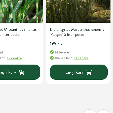
s Miscanthus sinensis
Elefantgræs Miscanthus sinensis
5 liter potte
'Adagio' 5 liter potte
199 kr.
ret
Få leveret
Hent
i
12 centre
Klik & Hent
i
11 centre
æg i kurv
Læg i kurv