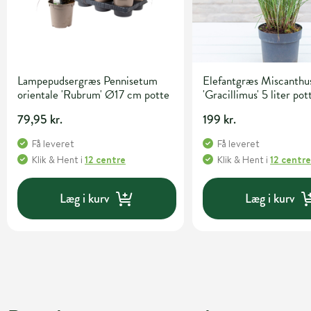
Lampepudsergræs Pennisetum
Elefantgræs Miscanthus
orientale 'Rubrum' Ø17 cm potte
'Gracillimus' 5 liter pot
79,95 kr.
199 kr.
Få leveret
Få leveret
Klik & Hent
i
12 centre
Klik & Hent
i
12 centr
Læg i kurv
Læg i kurv