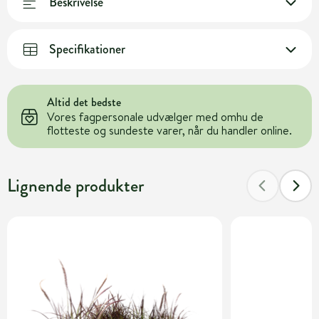
Beskrivelse
Specifikationer
Altid det bedste
Vores fagpersonale udvælger med omhu de
flotteste og sundeste varer, når du handler online.
Lignende produkter