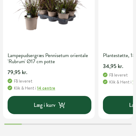
Lampepudsergræs Pennisetum orientale
Plantestøtte, 1
'Rubrum' Ø17 cm potte
34,95 kr.
79,95 kr.
Få leveret
Få leveret
Klik & Hent
i
1
Klik & Hent
i
14 centre
Læg i kurv
Læg