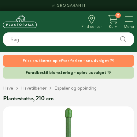
GROGARANTI
0
Find center
Kurv
Menu
Frisk krukkerne op efter ferien - se udvalget 🌸
Forudbestil blomsterløg - oplev udvalget 💚
Have
Havetilbehør
Espalier og opbinding
Plantestøtte, 210 cm