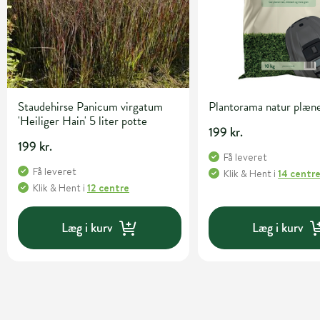
Staudehirse Panicum virgatum
Plantorama natur plæn
'Heiliger Hain' 5 liter potte
199 kr.
199 kr.
Få leveret
Få leveret
Klik & Hent
i
14 centr
Klik & Hent
i
12 centre
Læg i kurv
Læg i kurv