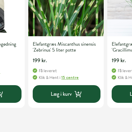
egødning
Elefantgræs Miscanthus sinensis
Elefantgræ
'Zebrinus' 5 liter potte
'Gracillimu
199 kr.
199 kr.
Få leveret
Få leve
e
Klik & Hent
i
15 centre
Klik & 
Læg i kurv
L