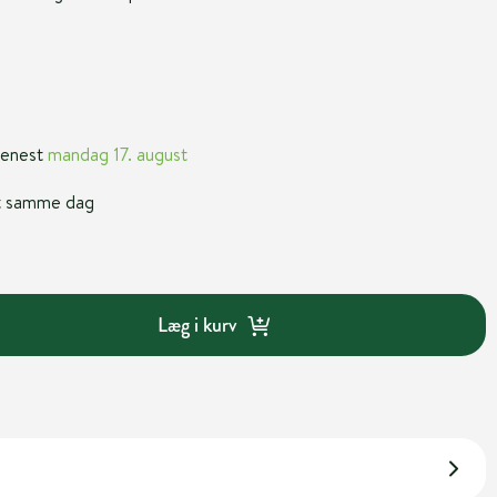
 senest
mandag 17. august
nt samme dag
Læg i kurv