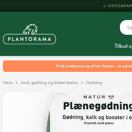
GROGARAN
Tilbud o
Frisk krukkerne op efter ferien - se udva
Have
Jord, gødning og bekæmpelse
Gødning