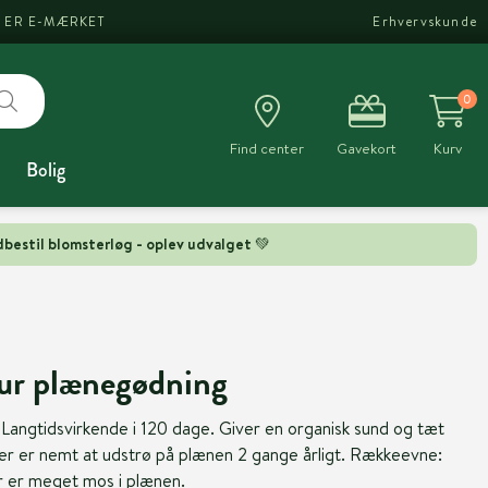
I ER E-MÆRKET
Erhvervskunde
0
Find center
Gavekort
Kurv
Bolig
bestil blomsterløg - oplev udvalget 💚
ur plænegødning
 Langtidsvirkende i 120 dage. Giver en organisk sund og tæt
er er nemt at udstrø på plænen 2 gange årligt. Rækkeevne:
 er meget mos i plænen.