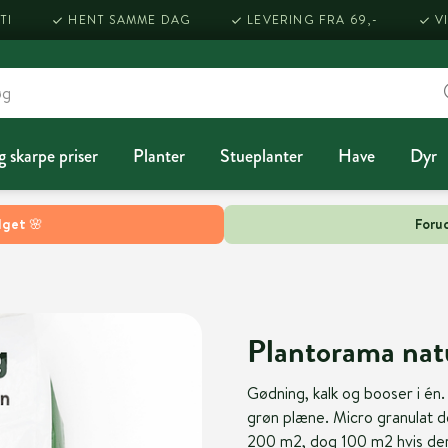
TI
HENT SAMME DAG
LEVERING FRA 69,-
V
g skarpe priser
Planter
Stueplanter
Have
Dyr
lget 🌸
Forud
Plantorama nat
Gødning, kalk og booser i én.
grøn plæne. Micro granulat d
200 m2, dog 100 m2 hvis der