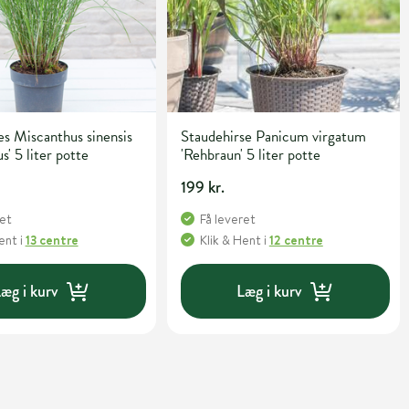
s Miscanthus sinensis
Staudehirse Panicum virgatum
s' 5 liter potte
'Rehbraun' 5 liter potte
199 kr.
ret
Få leveret
Hent
i
13 centre
Klik & Hent
i
12 centre
æg i kurv
Læg i kurv