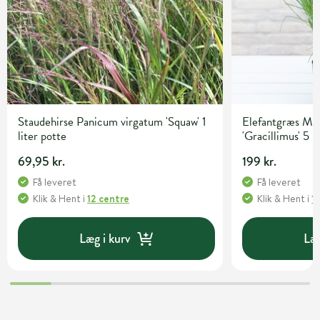
Staudehirse Panicum virgatum 'Squaw' 1
Elefantgræs Mis
liter potte
'Gracillimus' 5 l
69,95 kr.
199 kr.
Få leveret
Få leveret
Klik & Hent
i
12 centre
Klik & Hent
i
1
Læg i kurv
Læg