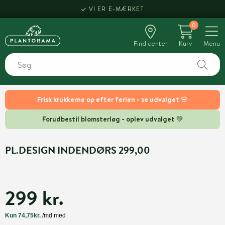
VI ER E-MÆRKET
0
Find center
Kurv
Menu
Frisk krukkerne op efter ferien - se udvalget 🌸
Forudbestil blomsterløg - oplev udvalget 💚
PL.DESIGN INDENDØRS 299,00
299 kr.