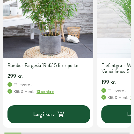
Bambus Fargesia 'Rufa' 5 liter potte
Elefantgræs Mis
'Gracillimus' 5 l
299 kr.
199 kr.
Få leveret
Få leveret
Klik & Hent
i
13 centre
Klik & Hent
i
1
Læg i kurv
Læg