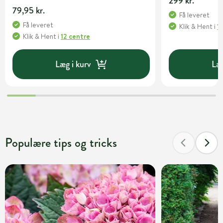
299 kr.
79,95 kr.
Få leveret
Få leveret
Klik & Hent
i
1
Klik & Hent
i
12 centre
Læg i kurv
Læg
Populære tips og tricks