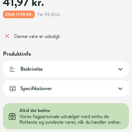
41,97 kr.
Før 59,95 kr.
SPAR 17,99 KR.
Denne vare er udsolgt
Produktinfo
Beskrivelse
Specifikationer
Altid det bedste
Vores fagpersonale udvælger med omhu de
flotteste og sundeste varer, når du handler online.