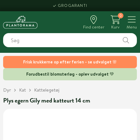
GROGARANTI
0
Find center
Kurv
Menu
Frisk krukkerne op efter ferien - se udvalget 🌸
Forudbestil blomsterløg - oplev udvalget 💚
Dyr
Kat
Kattelegetøj
Plys egern Gily med katteurt 14 cm