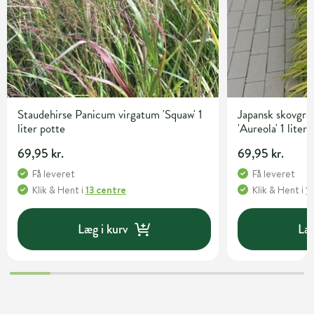
Staudehirse Panicum virgatum 'Squaw' 1
Japansk skovgr
liter potte
'Aureola' 1 liter
69,95 kr.
69,95 kr.
Få leveret
Få leveret
Klik & Hent
i
13 centre
Klik & Hent
i
1
Læg i kurv
Læg