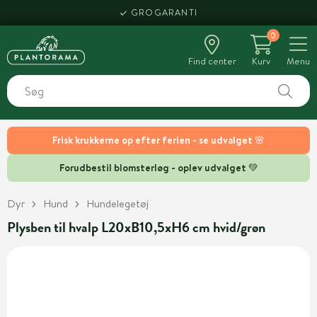
GROGARANTI
0
Find center
Kurv
Menu
Frisk krukkerne op efter ferien - se udvalget 🌸
Forudbestil blomsterløg - oplev udvalget 💚
Dyr
Hund
Hundelegetøj
Plysben til hvalp L20xB10,5xH6 cm hvid/grøn