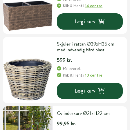
Klik & Hent
i
14 centre
Læg i kurv
Skjuler i rattan Ø39xH36 cm
med indvendig hård plast
599 kr.
Få leveret
Klik & Hent
i
10 centre
Læg i kurv
Cylinderkurv Ø21xH22 cm
99,95 kr.