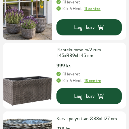
Få leveret
Klik & Hent
i
11 centre
Læg i kurv
Plantekumme m/2 rum
L45xB89xH45 cm
999 kr.
Få leveret
Klik & Hent
i
13 centre
Læg i kurv
Kurv i polyrattan Ø38xH27 cm
279 kr.