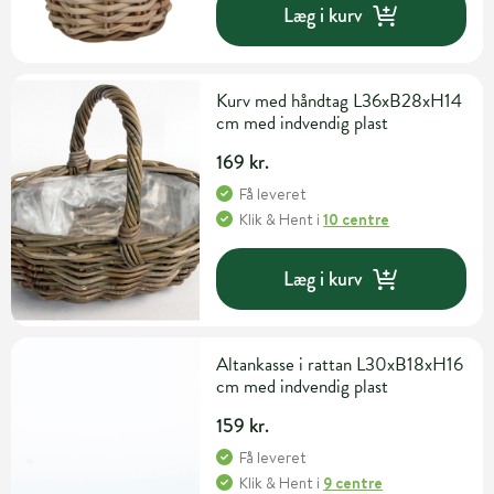
Læg i kurv
Kurv med håndtag L36xB28xH14
cm med indvendig plast
169 kr.
Få leveret
Klik & Hent
i
10 centre
Læg i kurv
Altankasse i rattan L30xB18xH16
cm med indvendig plast
159 kr.
Få leveret
Klik & Hent
i
9 centre