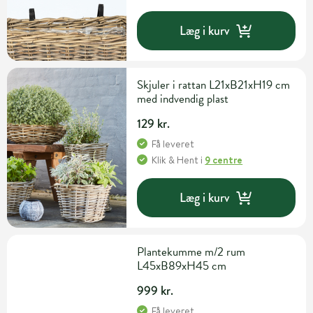
Læg i kurv
Skjuler i rattan L21xB21xH19 cm
med indvendig plast
129 kr.
Få leveret
Klik & Hent
i
9 centre
Læg i kurv
Plantekumme m/2 rum
L45xB89xH45 cm
999 kr.
Få leveret