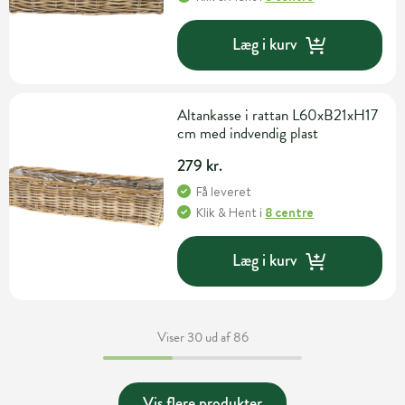
Læg i kurv
Altankasse i rattan L60xB21xH17
cm med indvendig plast
279 kr.
Få leveret
Klik & Hent
i
8 centre
Læg i kurv
Viser 30 ud af 86
Vis flere produkter