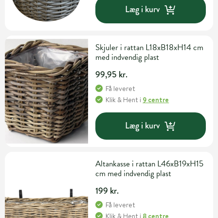
Læg i kurv
Skjuler i rattan L18xB18xH14 cm
med indvendig plast
99,95 kr.
Få leveret
Klik & Hent
i
9 centre
Læg i kurv
Altankasse i rattan L46xB19xH15
cm med indvendig plast
199 kr.
Få leveret
Klik & Hent
i
8 centre