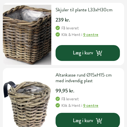
Skjuler til plante L33xH30cm
239 kr.
Få leveret
Klik & Hent
i
9 centre
Læg i kurv
Altankasse rund Ø15xH15 cm
med indvendig plast
99,95 kr.
Få leveret
Klik & Hent
i
9 centre
Læg i kurv