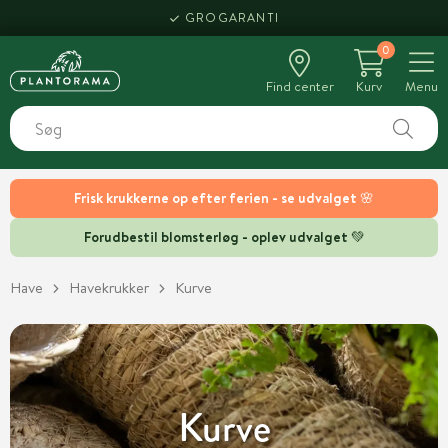
HENT SAMME DAG
0
Find center
Kurv
Menu
Frisk krukkerne op efter ferien - se udvalget 🌸
Forudbestil blomsterløg - oplev udvalget 💚
Have
Havekrukker
Kurve
Kurve