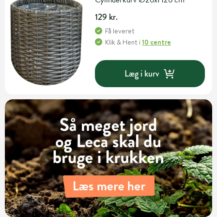
129 kr.
Få leveret
Klik & Hent
i
10 centre
Læg i kurv