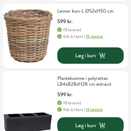
Leonor kurv L Ø52xH50 cm
599 kr.
Få leveret
Klik & Hent
i
15 centre
Læg i kurv
Plantekumme i polyrattan
L84xB28xH28 cm antracit
599 kr.
Få leveret
Klik & Hent
i
13 centre
Læg i kurv