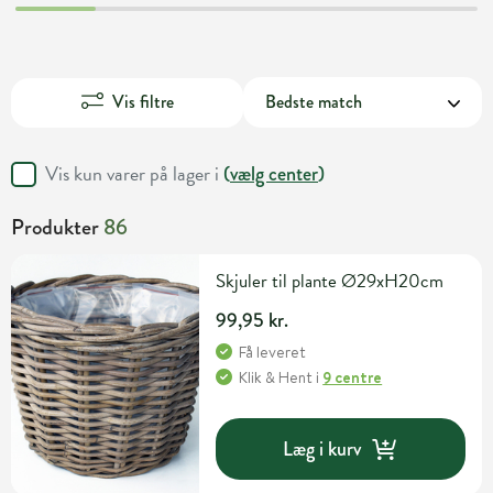
Vis filtre
Vis kun varer på lager i
(
vælg center
)
Produkter
86
Skjuler til plante Ø29xH20cm
99,95 kr.
Få leveret
Klik & Hent
i
9 centre
Læg i kurv