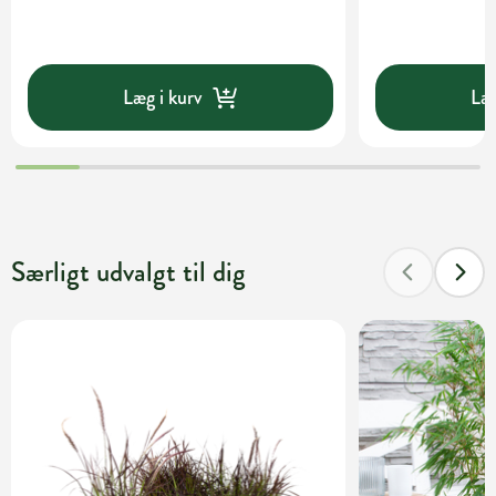
Læg i kurv
Læg
Særligt udvalgt til dig