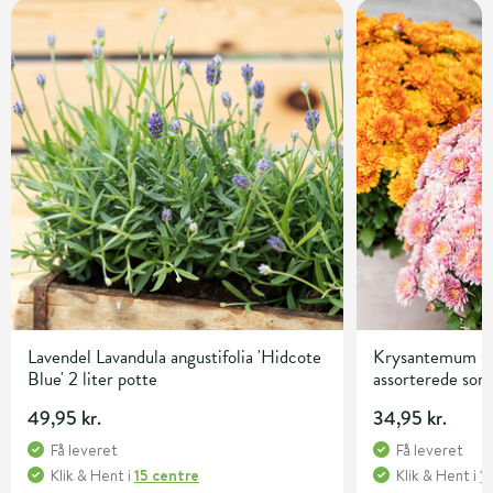
Lavendel Lavandula angustifolia 'Hidcote
Krysantemum C
Blue' 2 liter potte
assorterede sor
49,95 kr.
34,95 kr.
Få leveret
Få leveret
Klik & Hent
i
15 centre
Klik & Hent
i
1