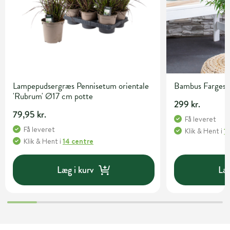
Lampepudsergræs Pennisetum orientale
Bambus Fargesia 
'Rubrum' Ø17 cm potte
299 kr.
79,95 kr.
Få leveret
Få leveret
Klik & Hent
i
1
Klik & Hent
i
14 centre
Læg i kurv
Læg