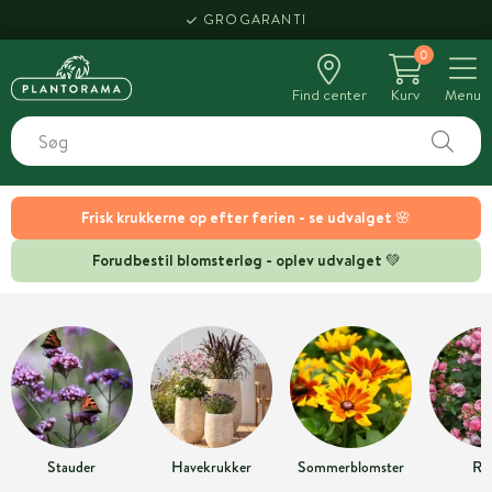
GROGARANTI
0
Find center
Kurv
Menu
Frisk krukkerne op efter ferien - se udvalget 🌸
Forudbestil blomsterløg - oplev udvalget 💚
Stauder
Havekrukker
Sommerblomster
Ro