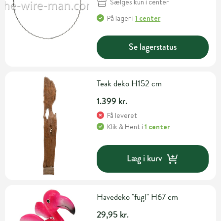
Sælges kun i center
På lager
i
1 center
Se lagerstatus
Teak deko H152 cm
1.399 kr.
Få leveret
Klik & Hent
i
1 center
Læg i kurv
Havedeko "fugl" H67 cm
29,95 kr.