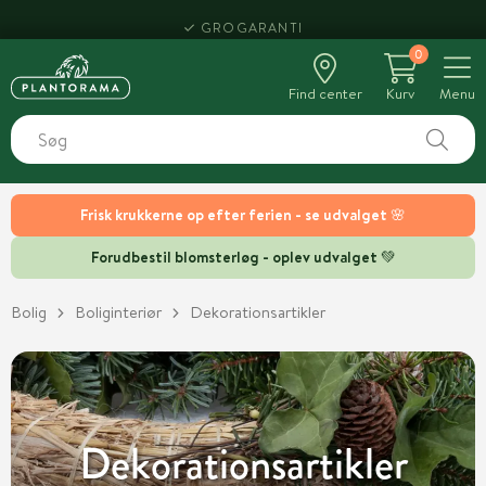
HENT SAMME DAG
0
Find center
Kurv
Menu
Frisk krukkerne op efter ferien - se udvalget 🌸
Forudbestil blomsterløg - oplev udvalget 💚
Bolig
Boliginteriør
Dekorationsartikler
Dekorationsartikler