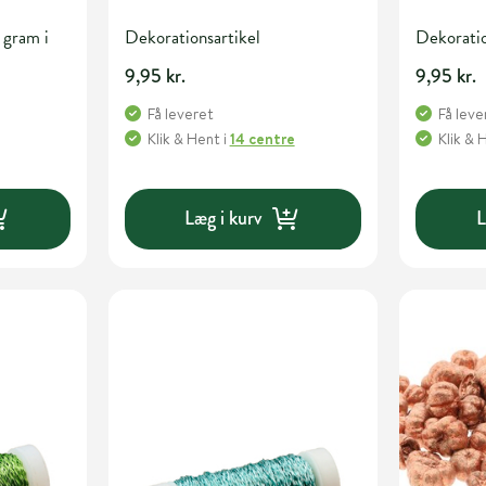
 gram i
Dekorationsartikel
Dekoratio
9,95 kr.
9,95 kr.
Få leveret
Få leve
Klik & Hent
i
14 centre
Klik & 
Læg i kurv
L