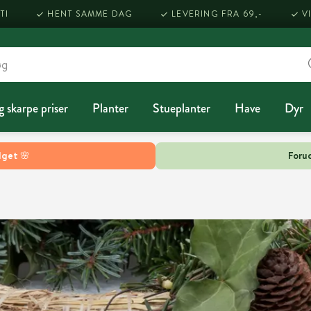
TI
HENT SAMME DAG
LEVERING FRA 69,-
V
g skarpe priser
Planter
Stueplanter
Have
Dyr
lget 🌸
Forud