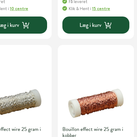
ret
Få leveret
Hent
i
10 centre
Klik & Hent
i
15 centre
æg i kurv
Læg i kurv
effect wire 25 gram i
Bouillon effect wire 25 gram i
kobber