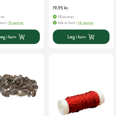
19,95 kr.
ret
Få leveret
Hent
i
13 centre
Klik & Hent
i
14 centre
æg i kurv
Læg i kurv