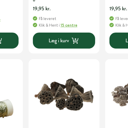
19,95 kr.
19,95 kr.
Få leveret
Få leve
e
Klik & Hent
i
15 centre
Klik & 
Læg i kurv
L