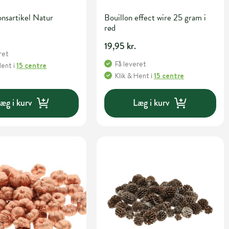
nsartikel Natur
Bouillon effect wire 25 gram i
rød
19,95 kr.
ret
Få leveret
Hent
i
15 centre
Klik & Hent
i
15 centre
æg i kurv
Læg i kurv