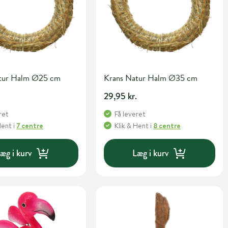
tur Halm Ø25 cm
Krans Natur Halm Ø35 cm
29,95 kr.
ret
Få leveret
Hent
i
7 centre
Klik & Hent
i
8 centre
æg i kurv
Læg i kurv