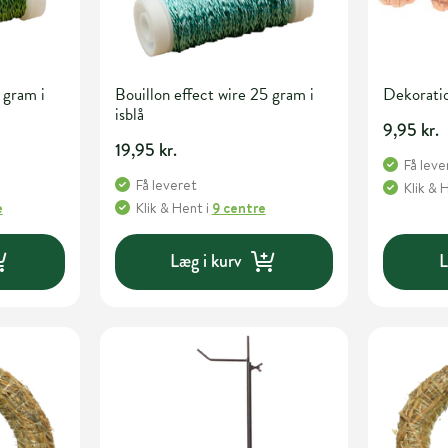
 gram i
Bouillon effect wire 25 gram i
Dekoratio
isblå
9,95 kr.
19,95 kr.
Få leve
Få leveret
Klik & 
e
Klik & Hent
i
9 centre
Læg i kurv
L