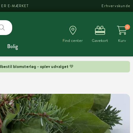
I ER E-MÆRKET
Erhvervskunde
0
Find center
Gavekort
Kurv
Bolig
bestil blomsterløg - oplev udvalget 💚