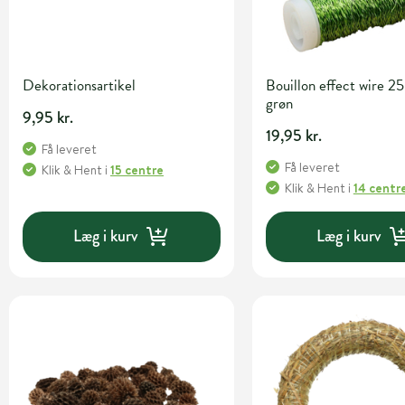
Dekorationsartikel
Bouillon effect wire 25
grøn
9,95 kr.
19,95 kr.
Få leveret
Få leveret
Klik & Hent
i
15 centre
Klik & Hent
i
14 centr
Læg i kurv
Læg i kurv