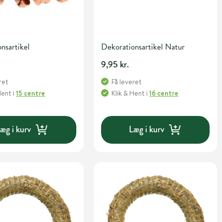
nsartikel
Dekorationsartikel Natur
9,95 kr.
ret
Få leveret
Hent
i
15 centre
Klik & Hent
i
16 centre
æg i kurv
Læg i kurv