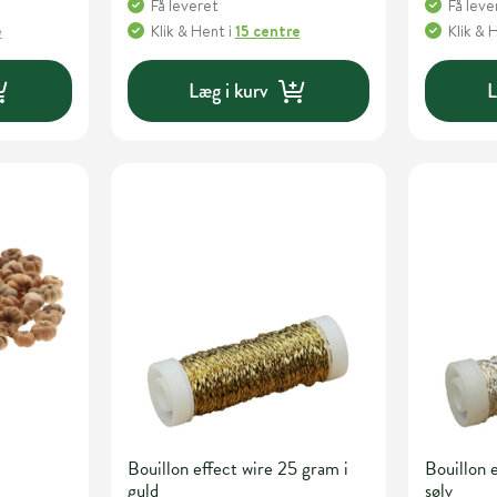
Få leveret
Få leve
e
Klik & Hent
i
15 centre
Klik & 
Læg i kurv
L
Bouillon effect wire 25 gram i
Bouillon 
guld
sølv