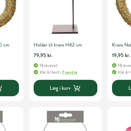
0 cm
Holder til krans H42 cm
Krans Na
79,95 kr.
19,95 kr.
Få leveret
Få leve
Klik & Hent
i
7 centre
Klik & 
Læg i kurv
L