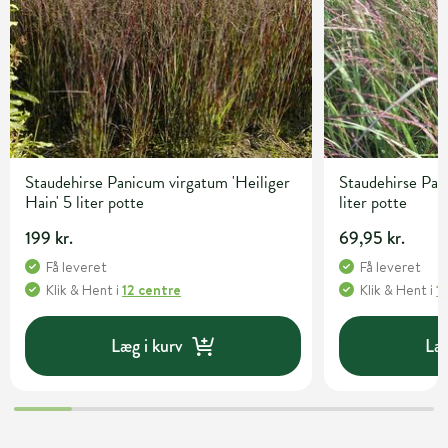
Staudehirse Panicum virgatum 'Heiliger
Staudehirse Pan
Hain' 5 liter potte
liter potte
199 kr.
69,95 kr.
Få leveret
Få leveret
Klik & Hent
i
12 centre
Klik & Hent
i
1
Læg i kurv
Læg