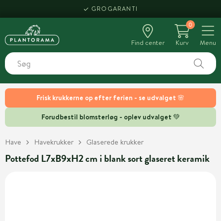
GROGARANTI
0
Find center
Kurv
Menu
Frisk krukkerne op efter ferien - se udvalget 🌸
Forudbestil blomsterløg - oplev udvalget 💚
Have
Havekrukker
Glaserede krukker
Pottefod L7xB9xH2 cm i blank sort glaseret keramik