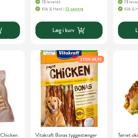
Få leveret
Få leve
Klik & Hent
i
12 centre
Klik & 
e
Læg i kurv
L
2 FOR 49,95
 Chicken
Vitakraft Bonas tyggestænger
Tørret ok