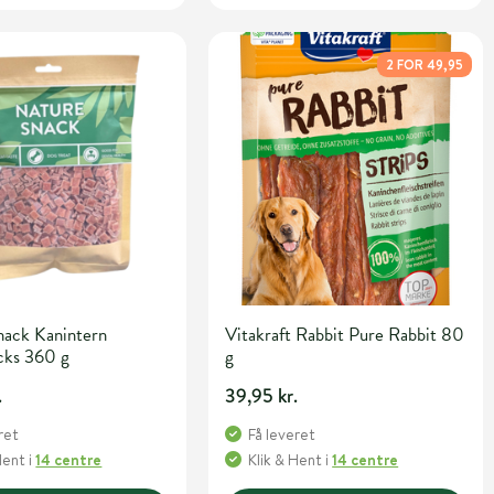
2 FOR 49,95
nack Kanintern
Vitakraft Rabbit Pure Rabbit 80
cks 360 g
g
.
39,95 kr.
ret
Få leveret
Hent
i
14 centre
Klik & Hent
i
14 centre