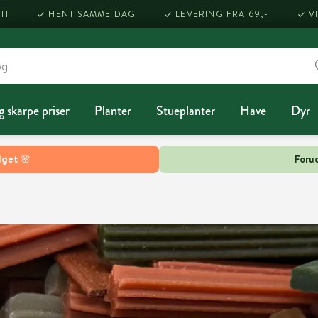
TI
HENT SAMME DAG
LEVERING FRA 69,-
V
g skarpe priser
Planter
Stueplanter
Have
Dyr
lget 🌸
Forud