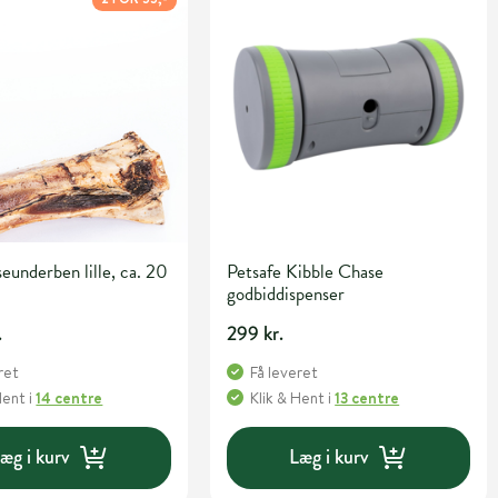
seunderben lille, ca. 20
Petsafe Kibble Chase
godbiddispenser
.
299 kr.
ret
Få leveret
Hent
i
14 centre
Klik & Hent
i
13 centre
æg i kurv
Læg i kurv