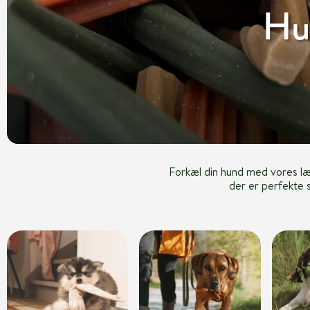
Hu
Forkæl din hund med vores l
der er perfekte s