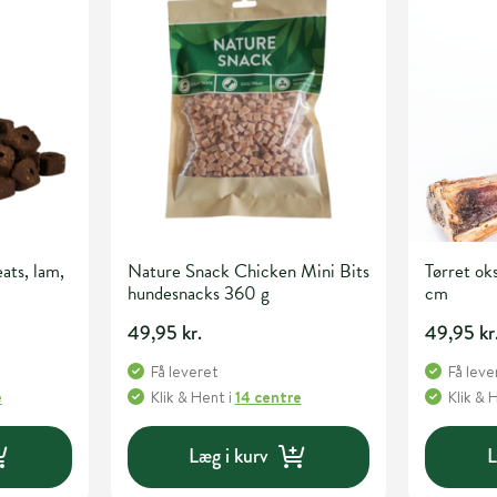
ats, lam,
Nature Snack Chicken Mini Bits
Tørret ok
hundesnacks 360 g
cm
49,95 kr.
49,95 kr
Få leveret
Få leve
e
Klik & Hent
i
14 centre
Klik & 
Læg i kurv
L