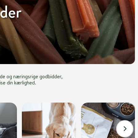
der
de og næringsrige godbidder,
ise din kærlighed.