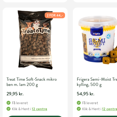
2 FOR 44,-
Treat Time Soft-Snack mikro
Frigera Semi-Moist Tre
ben m. lam 200 g
kylling, 500 g
29,95 kr.
54,95 kr.
Få leveret
Få leveret
Klik & Hent
i
12 centre
Klik & Hent
i
12 centr