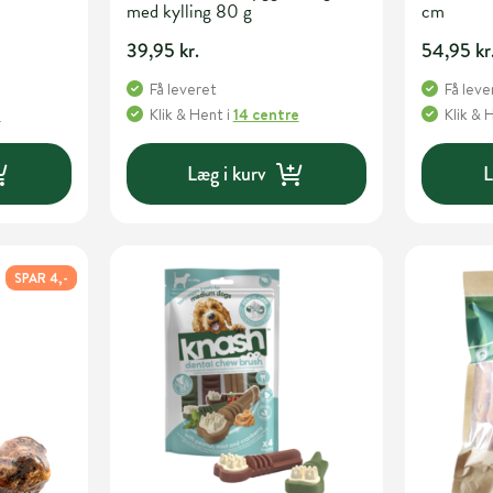
med kylling 80 g
cm
39,95 kr.
54,95 kr
Få leveret
Få leve
e
Klik & Hent
i
14 centre
Klik & 
Læg i kurv
L
SPAR 4,-