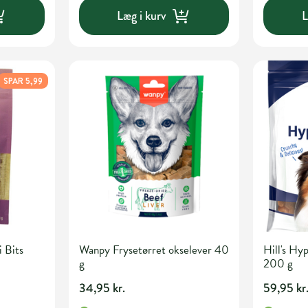
Læg i kurv
L
SPAR 5,99
 Bits
Wanpy Frysetørret okselever 40
Hill's Hy
g
200 g
34,95 kr.
59,95 kr