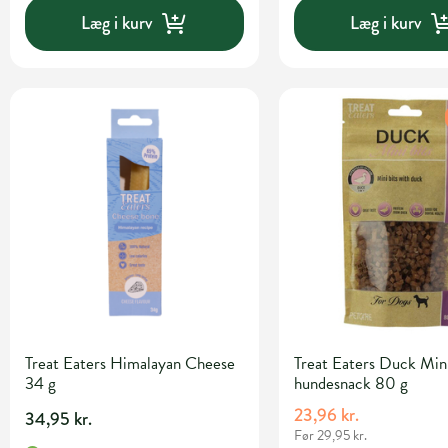
Læg i kurv
Læg i kurv
Treat Eaters Himalayan Cheese
Treat Eaters Duck Mini
34 g
hundesnack 80 g
23,96 kr.
34,95 kr.
Før 29,95 kr.