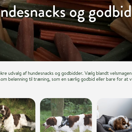
ndesnacks og godbid
ækre udvalg af hundesnacks og godbidder. Vælg blandt velsmagen
om belønning til træning, som en særlig godbid eller bare for at v