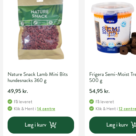
Nature Snack Lamb Mini Bits
Frigera Semi-Moist Tre
hundesnacks 360 g
500 g
49,95 kr.
54,95 kr.
Få leveret
Få leveret
Klik & Hent
i
14 centre
Klik & Hent
i
12 centr
Læg i kurv
Læg i kurv