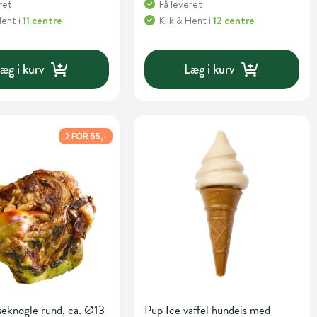
ret
Få leveret
Hent
i
11 centre
Klik & Hent
i
12 centre
æg i kurv
Læg i kurv
2 FOR 55,-
seknogle rund, ca. Ø13
Pup Ice vaffel hundeis med