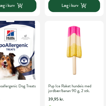
æg i kurv
Læg i kurv
poallergenic Dog Treats
Pup Ice Raket hundeis med
jordbær/banan 90 g, 2 stk.
.
39,95 kr.