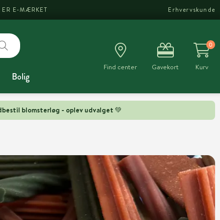
I ER E-MÆRKET
Erhvervskunde
0
Find center
Gavekort
Kurv
Bolig
bestil blomsterløg - oplev udvalget 💚