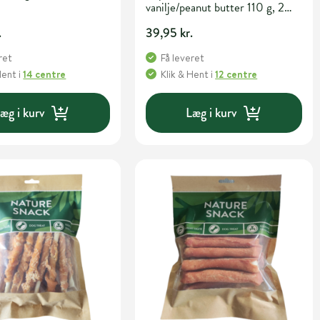
vanilje/peanut butter 110 g, 2
stk.
.
39,95 kr.
ret
Få leveret
Hent
i
14 centre
Klik & Hent
i
12 centre
æg i kurv
Læg i kurv