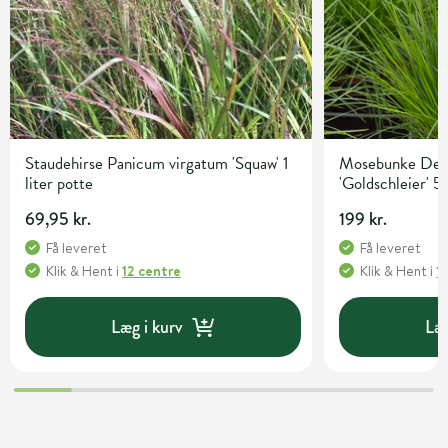
Staudehirse Panicum virgatum 'Squaw' 1
Mosebunke Desc
liter potte
'Goldschleier' 5 
69,95 kr.
199 kr.
Få leveret
Få leveret
Klik & Hent
i
12 centre
Klik & Hent
i
1
Læg i kurv
Læg