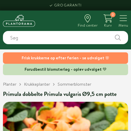
GROGARANTI
0
Find center
Kurv
Menu
Frisk krukkerne op efter ferien - se udvalget 🌸
Forudbestil blomsterløg - oplev udvalget 💚
Planter
Krukkeplanter
Sommerblomster
Primula dobbelte Primula vulgaris Ø9,5 cm potte