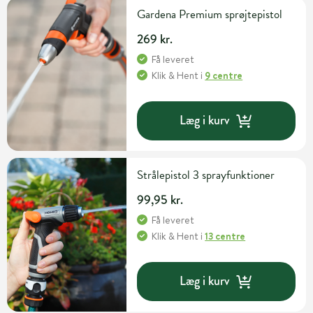
Gardena Premium sprøjtepistol
269 kr.
Få leveret
Klik & Hent
i
9 centre
Læg i kurv
Strålepistol 3 sprayfunktioner
99,95 kr.
Få leveret
Klik & Hent
i
13 centre
Læg i kurv