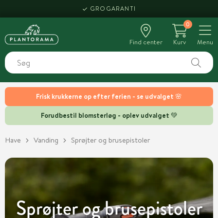
GROGARANTI
0
Find center
Kurv
Menu
Frisk krukkerne op efter ferien - se udvalget 🌸
Forudbestil blomsterløg - oplev udvalget 💚
Have
Vanding
Sprøjter og brusepistoler
Sprøjter og brusepistoler