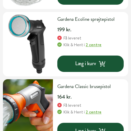
Gardena Ecoline sprøjtepistol
199 kr.
Få leveret
Klik & Hent
i
2 centre
Læg i kurv
Gardena Classic brusepistol
164 kr.
Få leveret
Klik & Hent
i
2 centre
Læg i kurv