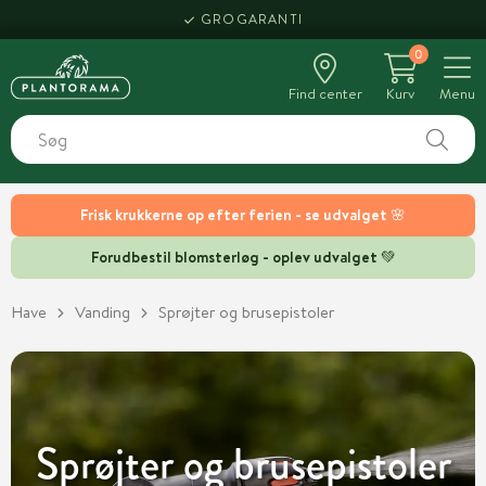
GROGARANTI
0
Find center
Kurv
Menu
Frisk krukkerne op efter ferien - se udvalget 🌸
Forudbestil blomsterløg - oplev udvalget 💚
Have
Vanding
Sprøjter og brusepistoler
Sprøjter og brusepistoler