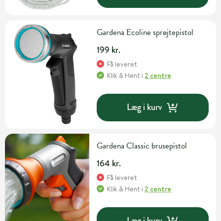
Gardena Ecoline sprøjtepistol
199 kr.
Få leveret
Klik & Hent
i
2 centre
Læg i kurv
Gardena Classic brusepistol
164 kr.
Få leveret
Klik & Hent
i
2 centre
Læg i kurv