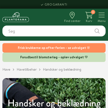
HENT SAMME DAG
0
Find center
Kurv
Menu
Frisk krukkerne op efter ferien - se udvalget 🌸
Forudbestil blomsterløg - oplev udvalget 💚
Have
Havetilbehør
Handsker og beklædning
Handsker og beklædning