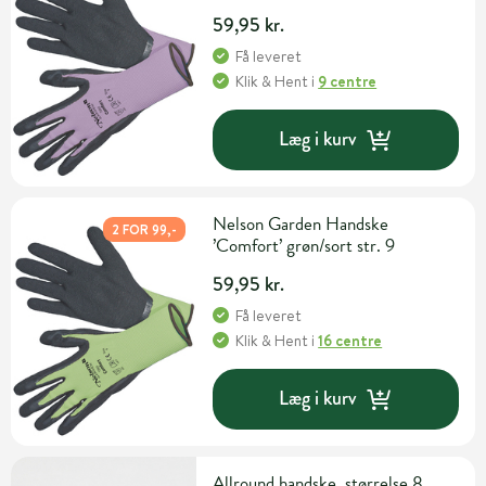
59,95 kr.
Få leveret
Klik & Hent
i
9 centre
Læg i kurv
Nelson Garden Handske
2 FOR 99,-
’Comfort’ grøn/sort str. 9
59,95 kr.
Få leveret
Klik & Hent
i
16 centre
Læg i kurv
Allround handske, størrelse 8