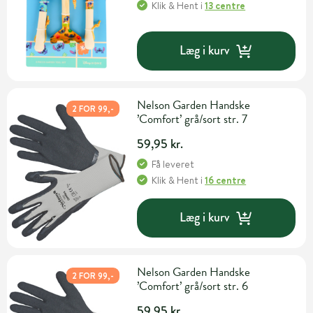
Klik & Hent
i
13 centre
Læg i kurv
Nelson Garden Handske
2 FOR 99,-
’Comfort’ grå/sort str. 7
59,95 kr.
Få leveret
Klik & Hent
i
16 centre
Læg i kurv
Nelson Garden Handske
2 FOR 99,-
’Comfort’ grå/sort str. 6
59,95 kr.