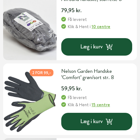
79,95 kr.
Få leveret
Klik & Hent
i
10 centre
Læg i kurv
Nelson Garden Handske
2 FOR 99,-
’Comfort’ grøn/sort str. 8
59,95 kr.
Få leveret
Klik & Hent
i
15 centre
Læg i kurv