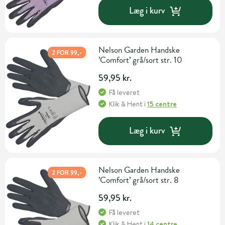
Læg i kurv
Nelson Garden Handske
2 FOR 99,-
’Comfort’ grå/sort str. 10
59,95 kr.
Få leveret
Klik & Hent
i
15 centre
Læg i kurv
Nelson Garden Handske
2 FOR 99,-
’Comfort’ grå/sort str. 8
59,95 kr.
Få leveret
Klik & Hent
i
14 centre