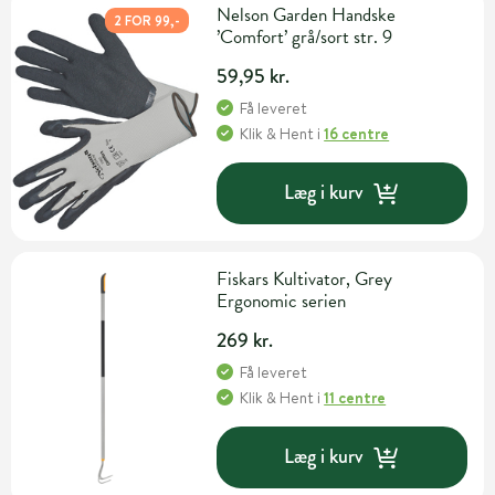
Nelson Garden Handske
2 FOR 99,-
’Comfort’ grå/sort str. 9
59,95 kr.
Få leveret
Klik & Hent
i
16 centre
Læg i kurv
Fiskars Kultivator, Grey
Ergonomic serien
269 kr.
Få leveret
Klik & Hent
i
11 centre
Læg i kurv