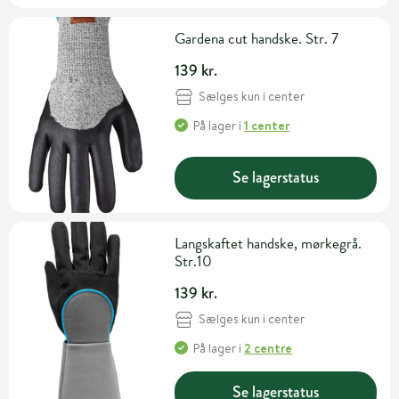
Gardena cut handske. Str. 7
139 kr.
Sælges kun i center
På lager
i
1 center
Se lagerstatus
Langskaftet handske, mørkegrå.
Str.10
139 kr.
Sælges kun i center
På lager
i
2 centre
Se lagerstatus