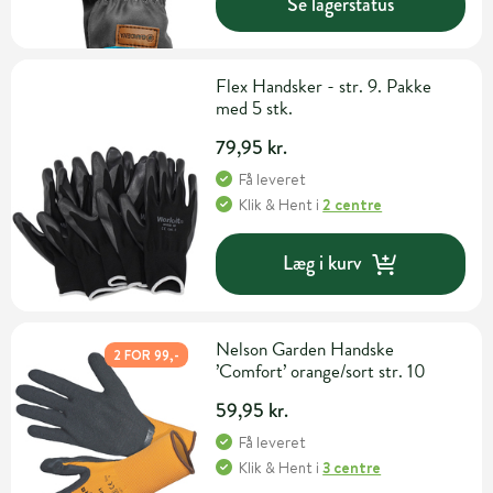
Se lagerstatus
Flex Handsker - str. 9. Pakke
med 5 stk.
79,95 kr.
Få leveret
Klik & Hent
i
2 centre
Læg i kurv
Nelson Garden Handske
2 FOR 99,-
’Comfort’ orange/sort str. 10
59,95 kr.
Få leveret
Klik & Hent
i
3 centre