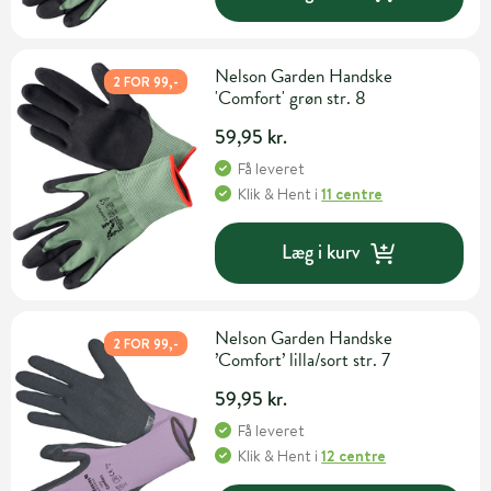
Nelson Garden Handske
2 FOR 99,-
'Comfort' grøn str. 8
59,95 kr.
Få leveret
Klik & Hent
i
11 centre
Læg i kurv
Nelson Garden Handske
2 FOR 99,-
’Comfort’ lilla/sort str. 7
59,95 kr.
Få leveret
Klik & Hent
i
12 centre