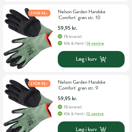
Nelson Garden Handske
2 FOR 99,-
'Comfort' grøn str. 10
59,95 kr.
Få leveret
Klik & Hent
i
14 centre
Læg i kurv
Nelson Garden Handske
2 FOR 99,-
'Comfort' grøn str. 9
59,95 kr.
Få leveret
Klik & Hent
i
12 centre
Læg i kurv