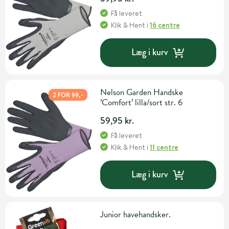
Få leveret
Klik & Hent
i
16 centre
Læg i kurv
Nelson Garden Handske
2 FOR 99,-
’Comfort’ lilla/sort str. 6
59,95 kr.
Få leveret
Klik & Hent
i
11 centre
Læg i kurv
Junior havehandsker.