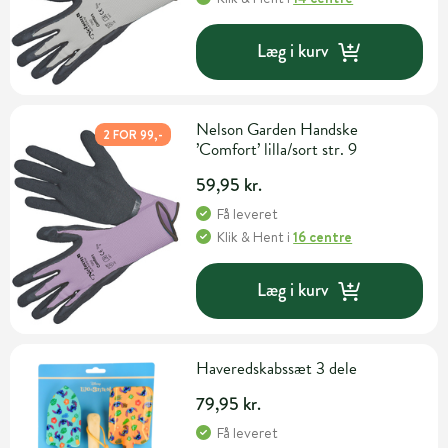
Læg i kurv
Nelson Garden Handske
2 FOR 99,-
’Comfort’ lilla/sort str. 9
59,95 kr.
Få leveret
Klik & Hent
i
16 centre
Læg i kurv
Haveredskabssæt 3 dele
79,95 kr.
Få leveret