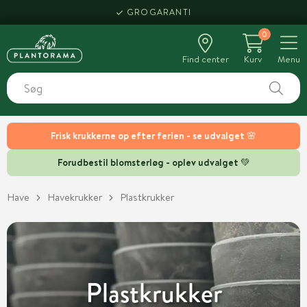
HENT SAMME DAG
GROGARANTI
0
Find center
Kurv
Menu
Frisk krukkerne op efter ferien - se udvalget 🌸
Forudbestil blomsterløg - oplev udvalget 💚
Have
Havekrukker
Plastkrukker
Plastkrukker