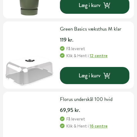
Læg i kurv
Green Basics væksthus M klar
119 kr.
Få leveret
Klik & Hent
i
12 centre
Læg i kurv
Florus underskål 100 hvid
69,95 kr.
Få leveret
Klik & Hent
i
16 centre