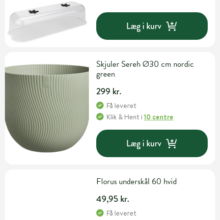
Læg i kurv
Skjuler Sereh Ø30 cm nordic
green
299 kr.
Få leveret
Klik & Hent
i
10 centre
Læg i kurv
Florus underskål 60 hvid
49,95 kr.
Få leveret