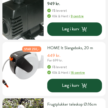
949 kr.
Få leveret
Klik & Hent
i
9 centre
Læg i kurv
HOME It Slangeboks, 20 m
SPAR 250,-
449 kr.
Før 699 kr.
Få leveret
Klik & Hent
i
16 centre
Læg i kurv
Frugtplukker teleskop Ø:16cm