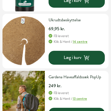
Læg i kurv
Ukrudtsbeskyttelse
69,95 kr.
Få leveret
Klik & Hent
i
14 centre
Læg i kurv
Gardena Haveaffaldssæk PopUp
249 kr.
Få leveret
Klik & Hent
i
13 centre