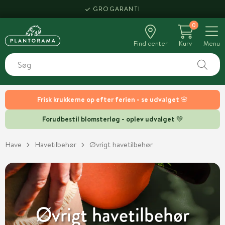
HENT SAMME DAG
GROGARANTI
0
Find center
Kurv
Menu
Frisk krukkerne op efter ferien - se udvalget 🌸
Forudbestil blomsterløg - oplev udvalget 💚
Have
Havetilbehør
Øvrigt havetilbehør
Øvrigt havetilbehør