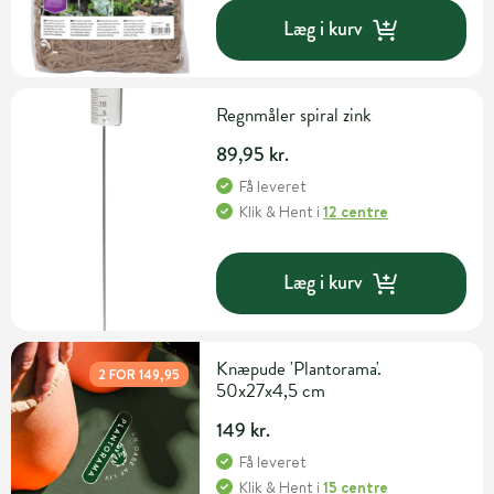
Læg i kurv
Regnmåler spiral zink
89,95 kr.
Få leveret
Klik & Hent
i
12 centre
Læg i kurv
Knæpude 'Plantorama'.
2 FOR 149,95
50x27x4,5 cm
149 kr.
Få leveret
Klik & Hent
i
15 centre