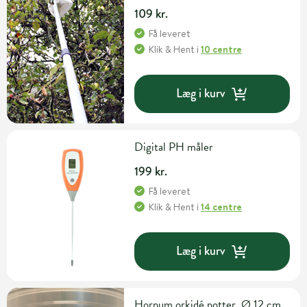
109 kr.
Få leveret
Klik & Hent
i
10 centre
Læg i kurv
Digital PH måler
199 kr.
Få leveret
Klik & Hent
i
14 centre
Læg i kurv
Hornum orkidé potter, Ø 12 cm