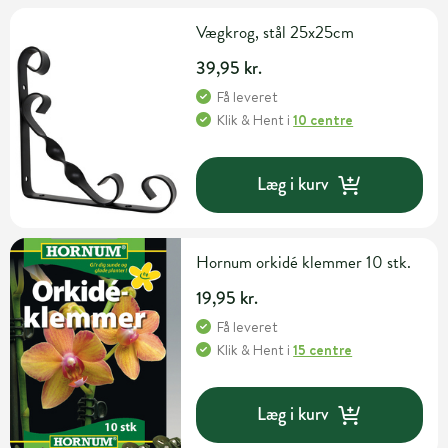
Vægkrog, stål 25x25cm
39,95 kr.
Få leveret
Klik & Hent
i
10 centre
Læg i kurv
Hornum orkidé klemmer 10 stk.
19,95 kr.
Få leveret
Klik & Hent
i
15 centre
Læg i kurv