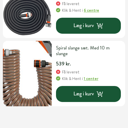
Få leveret
Klik & Hent
i
6 centre
Læg i kurv
Spiral slange sæt. Med 10 m
slange
539 kr.
Få leveret
Klik & Hent
i
1 center
Læg i kurv