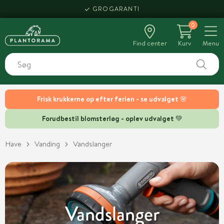
HENT SAMME DAG
GROGARANTI
0
Find center
Kurv
Menu
Frisk krukkerne op efter ferien - se udvalget 🌸
Forudbestil blomsterløg - oplev udvalget 💚
Have
Vanding
Vandslanger
Vandslanger