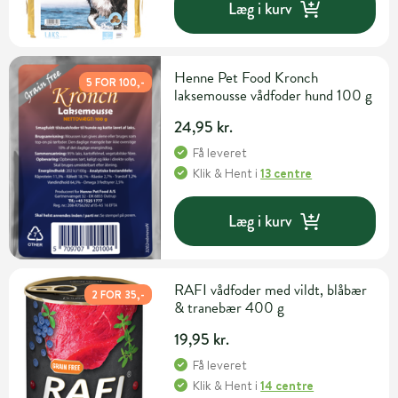
Læg i kurv
Henne Pet Food Kronch
5 FOR 100,-
laksemousse vådfoder hund 100 g
24,95 kr.
Få leveret
Klik & Hent
i
13 centre
Læg i kurv
RAFI vådfoder med vildt, blåbær
2 FOR 35,-
& tranebær 400 g
19,95 kr.
Få leveret
Klik & Hent
i
14 centre