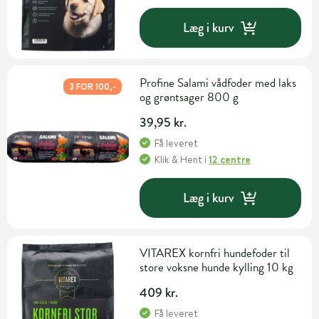
Læg i kurv
Profine Salami vådfoder med laks
3 FOR 100,-
og grøntsager 800 g
39,95 kr.
Få leveret
Klik & Hent
i
12 centre
Læg i kurv
VITAREX kornfri hundefoder til
store voksne hunde kylling 10 kg
409 kr.
Få leveret