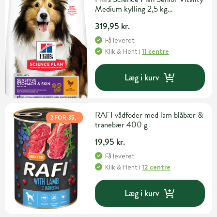
Medium kylling 2,5 kg
hundefoder
319,95 kr.
Få leveret
Klik & Hent
i
11 centre
Læg i kurv
RAFI vådfoder med lam blåbær &
2 FOR 35,-
tranebær 400 g
19,95 kr.
Få leveret
Klik & Hent
i
12 centre
Læg i kurv