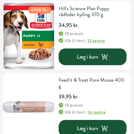
Hill's Science Plan Puppy
4 FOR 79,-
vådfoder kylling 370 g
34,95 kr.
Få leveret
Klik & Hent
i
13 centre
Læg i kurv
Feed'it & Treat Pure Moose 400
g
39,95 kr.
Få leveret
Klik & Hent
i
14 centre
Læg i kurv