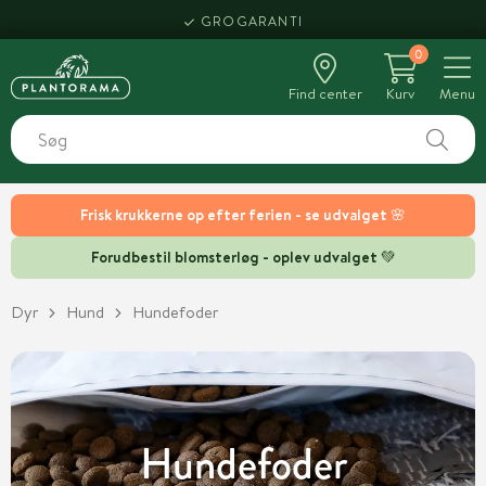
HENT SAMME DAG
0
Find center
Kurv
Menu
Frisk krukkerne op efter ferien - se udvalget 🌸
Forudbestil blomsterløg - oplev udvalget 💚
Dyr
Hund
Hundefoder
Hundefoder