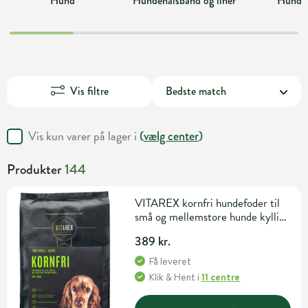
Hund
Hundehalsbånd og liner
Hundel
Vis filtre
Vis kun varer på lager i
(
vælg center
)
Produkter
144
VITAREX kornfri hundefoder til
små og mellemstore hunde kylling
10 kg
389 kr.
Få leveret
Klik & Hent
i
11 centre