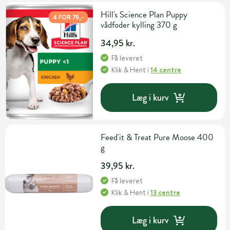
Hill's Science Plan Puppy
4 FOR 79,-
vådfoder kylling 370 g
34,95 kr.
Få leveret
Klik & Hent
i
14 centre
Læg i kurv
Feed'it & Treat Pure Moose 400
g
39,95 kr.
Få leveret
Klik & Hent
i
13 centre
Læg i kurv