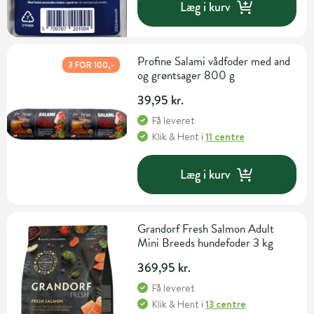
Læg i kurv
Profine Salami vådfoder med and
3 FOR 100,-
og grøntsager 800 g
39,95 kr.
Få leveret
Klik & Hent
i
11 centre
Læg i kurv
Grandorf Fresh Salmon Adult
Mini Breeds hundefoder 3 kg
369,95 kr.
Få leveret
Klik & Hent
i
13 centre