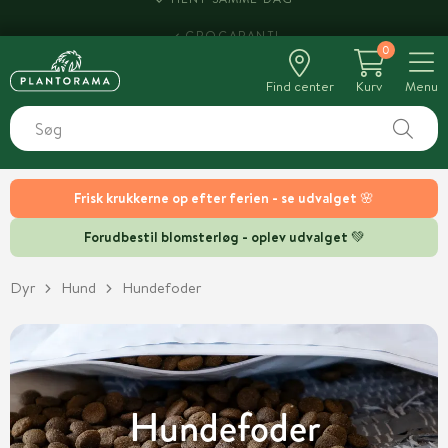
HENT SAMME DAG
0
Find center
Kurv
Menu
Frisk krukkerne op efter ferien - se udvalget 🌸
Forudbestil blomsterløg - oplev udvalget 💚
Dyr
Hund
Hundefoder
Hundefoder