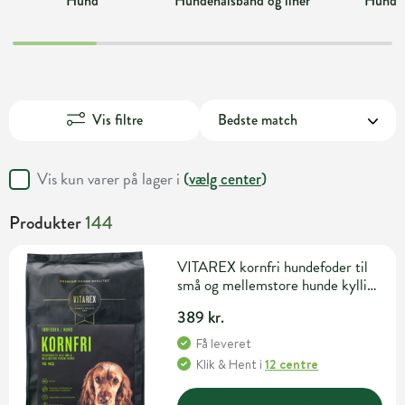
Hund
Hundehalsbånd og liner
Hundel
Vis filtre
Vis kun varer på lager i
(
vælg center
)
Produkter
144
VITAREX kornfri hundefoder til
små og mellemstore hunde kylling
10 kg
389 kr.
Få leveret
Klik & Hent
i
12 centre