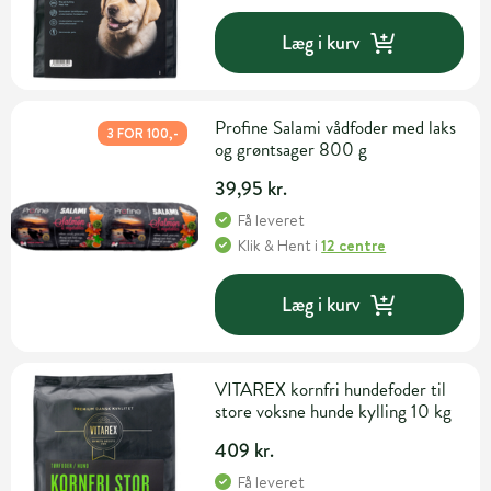
Læg i kurv
Profine Salami vådfoder med laks
3 FOR 100,-
og grøntsager 800 g
39,95 kr.
Få leveret
Klik & Hent
i
12 centre
Læg i kurv
VITAREX kornfri hundefoder til
store voksne hunde kylling 10 kg
409 kr.
Få leveret