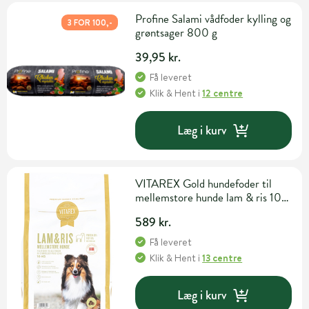
Profine Salami vådfoder kylling og
3 FOR 100,-
grøntsager 800 g
39,95 kr.
Få leveret
Klik & Hent
i
12 centre
Læg i kurv
VITAREX Gold hundefoder til
mellemstore hunde lam & ris 10
kg
589 kr.
Få leveret
Klik & Hent
i
13 centre
Læg i kurv