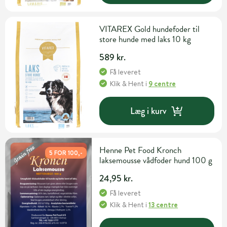
VITAREX Gold hundefoder til
store hunde med laks 10 kg
589 kr.
Få leveret
Klik & Hent
i
9 centre
Læg i kurv
Henne Pet Food Kronch
5 FOR 100,-
laksemousse vådfoder hund 100 g
24,95 kr.
Få leveret
Klik & Hent
i
13 centre