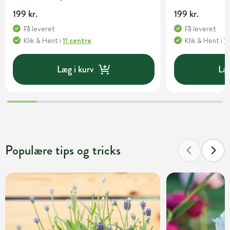
199 kr.
199 kr.
Få leveret
Få leveret
Klik & Hent
i
11 centre
Klik & Hent
i
1
Læg i kurv
Læg
Populære tips og tricks