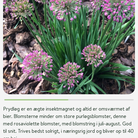
Prydløg er en ægte insektmagnet og altid er omsværmet af
bier. Blomsterne minder om store purløgsblomster, denne
med rosaviolette blomster, med blomstring i juli-august. God
til snit. Trives bedst solrigt, i næringsrig jord og bliver op til 40