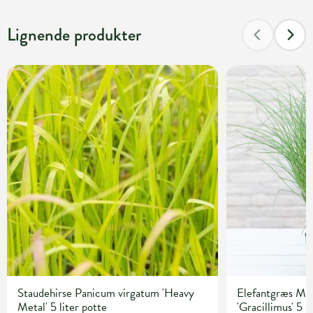
Lignende produkter
Staudehirse Panicum virgatum 'Heavy
Elefantgræs Mis
Metal' 5 liter potte
'Gracillimus' 5 l