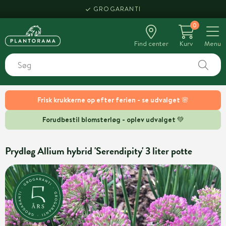
GROGARANTI
0
Find center
Kurv
Menu
Frisk krukkerne op efter ferien - se udvalget 🌸
Forudbestil blomsterløg - oplev udvalget 💚
Prydløg Allium hybrid 'Serendipity' 3 liter potte