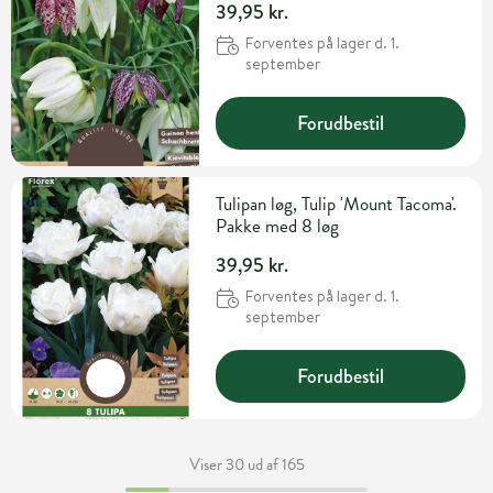
39,95 kr.
Forventes på lager d. 1.
september
Forudbestil
Tulipan løg, Tulip 'Mount Tacoma'.
Pakke med 8 løg
39,95 kr.
Forventes på lager d. 1.
september
Forudbestil
Viser 30 ud af 165