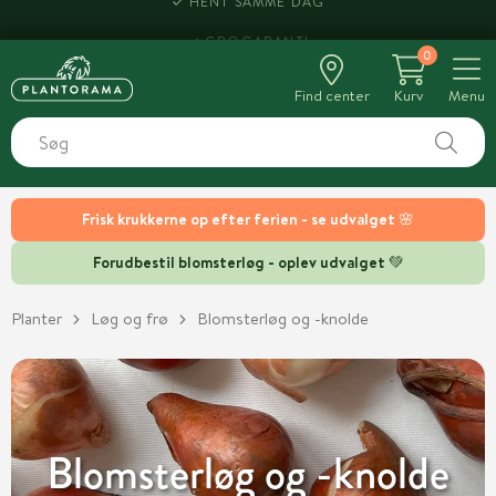
HENT SAMME DAG
0
Find center
Kurv
Menu
Frisk krukkerne op efter ferien - se udvalget 🌸
Forudbestil blomsterløg - oplev udvalget 💚
Planter
Løg og frø
Blomsterløg og -knolde
Blomsterløg og -knolde