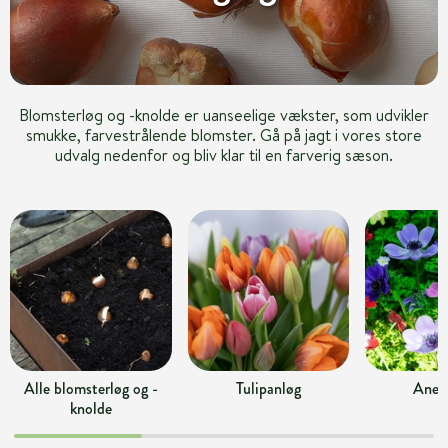
Blomsterløg og -knolde er uanseelige vækster, som udvikler
smukke, farvestrålende blomster. Gå på jagt i vores store
udvalg nedenfor og bliv klar til en farverig sæson.
Alle blomsterløg og -
Tulipanløg
Anem
knolde