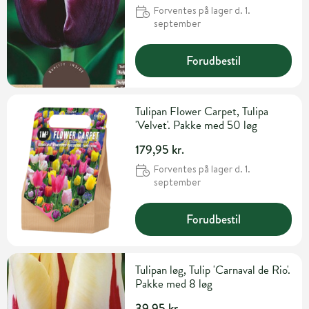
Forventes på lager d. 1.
september
Forudbestil
Tulipan Flower Carpet, Tulipa
'Velvet'. Pakke med 50 løg
179,95 kr.
Forventes på lager d. 1.
september
Forudbestil
Tulipan løg, Tulip 'Carnaval de Rio'.
Pakke med 8 løg
39,95 kr.