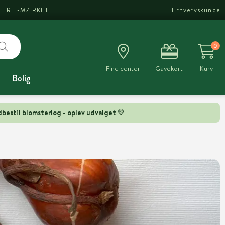
I ER E-MÆRKET
Erhvervskunde
0
Find center
Gavekort
Kurv
Bolig
bestil blomsterløg - oplev udvalget 💚