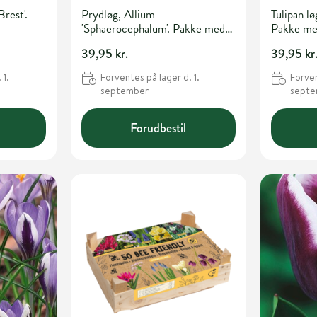
Brest'.
Prydløg, Allium
Tulipan lø
'Sphaerocephalum'. Pakke med
Pakke me
30 løg
39,95 kr.
39,95 kr
 1.
Forventes på lager d. 1.
Forven
september
sept
Forudbestil