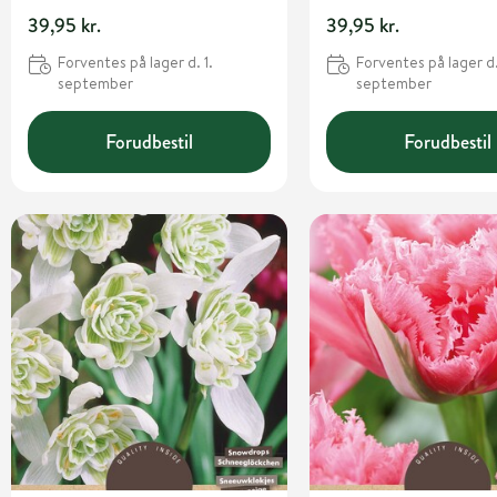
39,95 kr.
39,95 kr.
Forventes på lager d. 1.
Forventes på lager d.
september
september
Forudbestil
Forudbestil