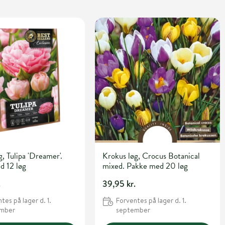
g, Tulipa 'Dreamer'.
Krokus løg, Crocus Botanical
d 12 løg
mixed. Pakke med 20 løg
.
39,95 kr.
tes på lager d. 1.
Forventes på lager d. 1.
ember
september