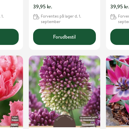
39,95 kr.
39,95 kr
 1.
Forventes på lager d. 1.
Forven
september
sept
Forudbestil