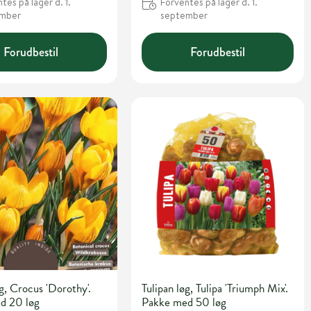
tes på lager d. 1.
Forventes på lager d. 1.
ember
september
Forudbestil
Forudbestil
g, Crocus 'Dorothy'.
Tulipan løg, Tulipa 'Triumph Mix'.
d 20 løg
Pakke med 50 løg