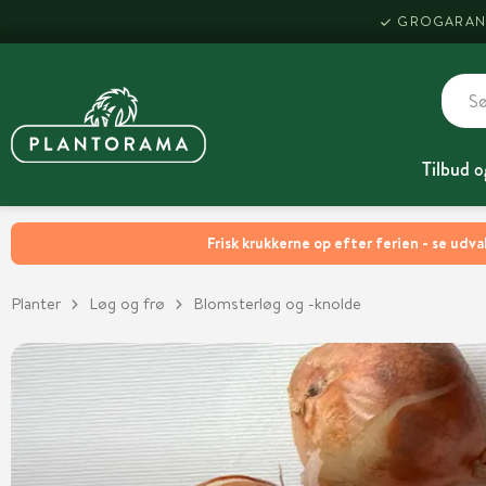
GROGARAN
Tilbud o
Frisk krukkerne op efter ferien - se udva
Planter
Løg og frø
Blomsterløg og -knolde