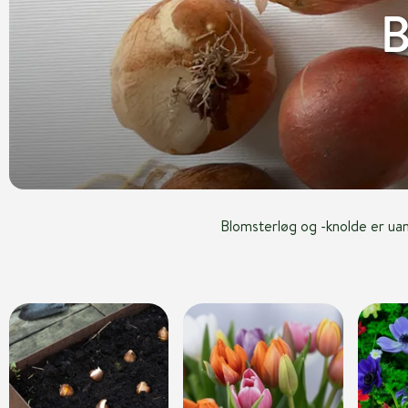
B
Blomsterløg og -knolde er uan