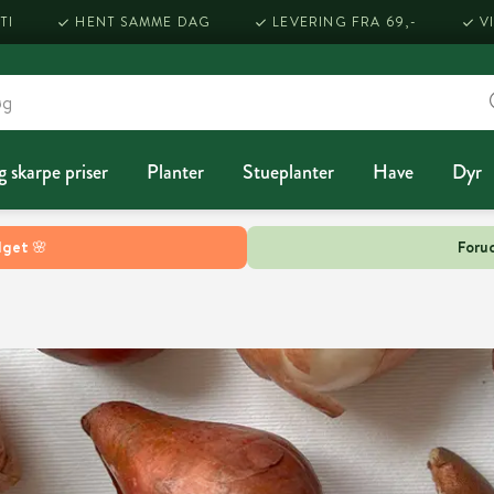
TI
HENT SAMME DAG
LEVERING FRA 69,-
V
g skarpe priser
Planter
Stueplanter
Have
Dyr
lget 🌸
Forud