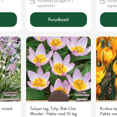
 1.
Forventes på lager d. 1.
Forven
september
sept
Forudbestil
. mixed.
Tulipan løg, Tulip 'Bak Lilac
Krokus lø
Wonder'. Pakke med 10 løg
Pakke me