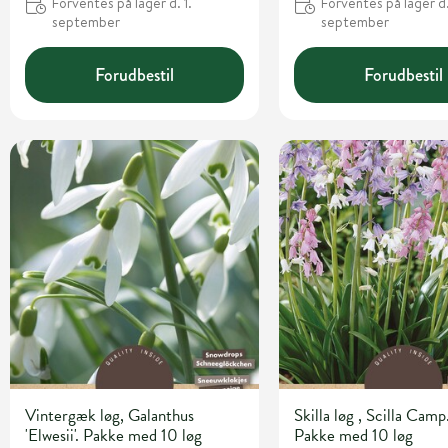
Forventes på lager d. 1.
Forventes på lager d.
september
september
Forudbestil
Forudbestil
Vintergæk løg, Galanthus
Skilla løg , Scilla Camp
'Elwesii'. Pakke med 10 løg
Pakke med 10 løg