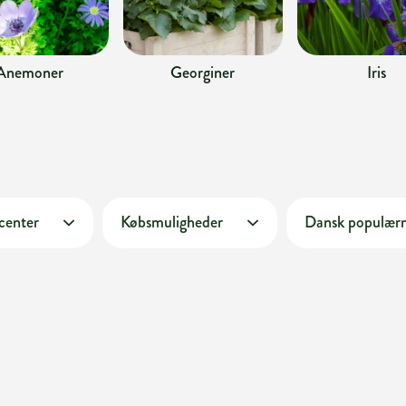
Anemoner
Georginer
Iris
 center
Købsmuligheder
Dansk populær