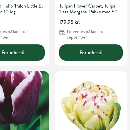
g, Tulip 'Pulch Little B'.
Tulipan Flower Carpet, Tulipa
d 10 løg
'Fata Morgana'. Pakke med 50
løg
.
179,95 kr.
tes på lager d. 1.
Forventes på lager d. 1.
ember
september
Forudbestil
Forudbestil