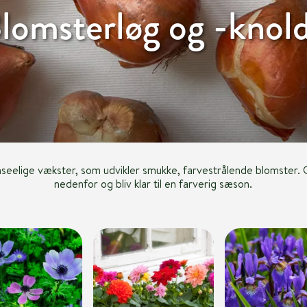
lomsterløg og -knol
seelige vækster, som udvikler smukke, farvestrålende blomster. G
nedenfor og bliv klar til en farverig sæson.