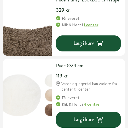
329 kr.
Få leveret
Klik & Hent
i
1 center
Læg i kurv
Pude Ø24 cm
119 kr.
Varen og lagertal kan variere fra
center til center
Få leveret
Klik & Hent
i
4 centre
Læg i kurv