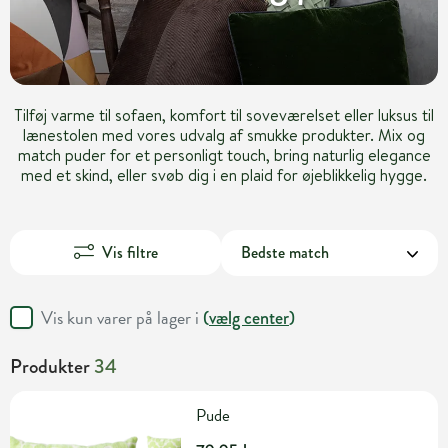
Tilføj varme til sofaen, komfort til soveværelset eller luksus til
lænestolen med vores udvalg af smukke produkter. Mix og
match puder for et personligt touch, bring naturlig elegance
med et skind, eller svøb dig i en plaid for øjeblikkelig hygge.
Vis filtre
Vis kun varer på lager i
(
vælg center
)
Produkter
34
Pude