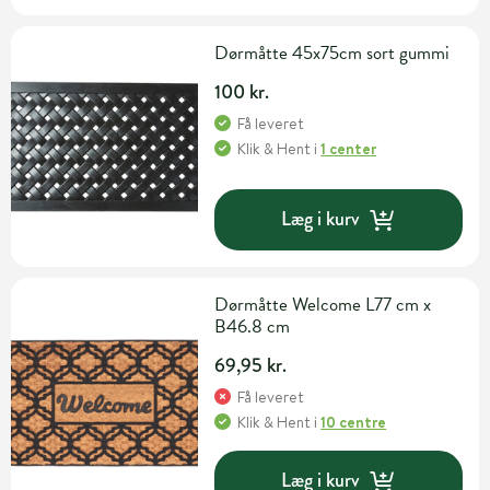
Dørmåtte 45x75cm sort gummi
100 kr.
Få leveret
Klik & Hent
i
1 center
Læg i kurv
Dørmåtte Welcome L77 cm x
B46.8 cm
69,95 kr.
Få leveret
Klik & Hent
i
10 centre
Læg i kurv