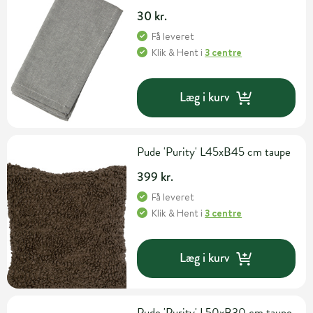
30 kr.
Få leveret
Klik & Hent
i
3 centre
Læg i kurv
Pude 'Purity' L45xB45 cm taupe
399 kr.
Få leveret
Klik & Hent
i
3 centre
Læg i kurv
Pude 'Purity' L50xB30 cm taupe