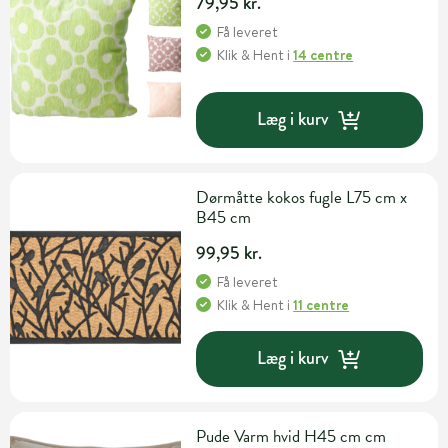
79,95 kr.
Få leveret
Klik & Hent
i
14 centre
Læg i kurv
Dørmåtte kokos fugle L75 cm x
B45 cm
99,95 kr.
Få leveret
Klik & Hent
i
11 centre
Læg i kurv
Pude Varm hvid H45 cm cm