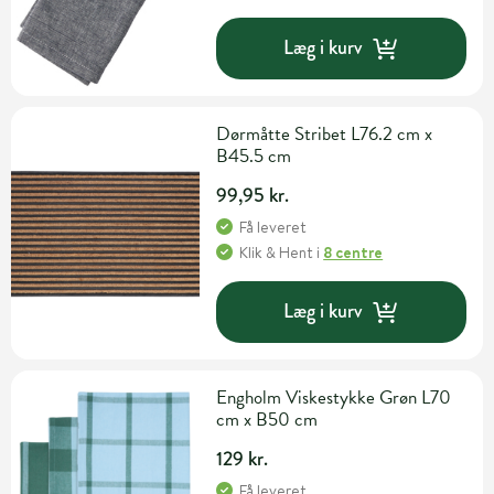
Læg i kurv
Dørmåtte Stribet L76.2 cm x
B45.5 cm
99,95 kr.
Få leveret
Klik & Hent
i
8 centre
Læg i kurv
Engholm Viskestykke Grøn L70
cm x B50 cm
129 kr.
Få leveret