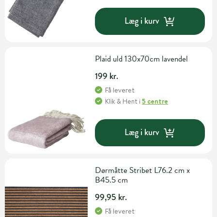
Læg i kurv
Plaid uld 130x70cm lavendel
199 kr.
Få leveret
Klik & Hent
i
5 centre
Læg i kurv
Dørmåtte Stribet L76.2 cm x
B45.5 cm
99,95 kr.
Få leveret