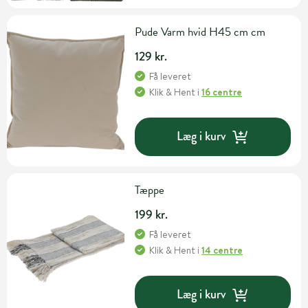
Pude Varm hvid H45 cm cm
129 kr.
Få leveret
Klik & Hent
i
16 centre
Læg i kurv
Tæppe
199 kr.
Få leveret
Klik & Hent
i
14 centre
Læg i kurv