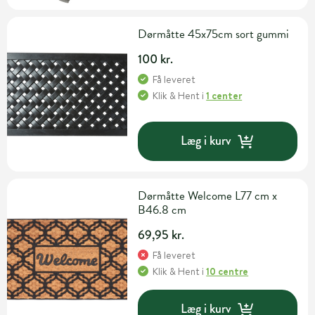
Dørmåtte 45x75cm sort gummi
100 kr.
Få leveret
Klik & Hent
i
1 center
Læg i kurv
Dørmåtte Welcome L77 cm x
B46.8 cm
69,95 kr.
Få leveret
Klik & Hent
i
10 centre
Læg i kurv