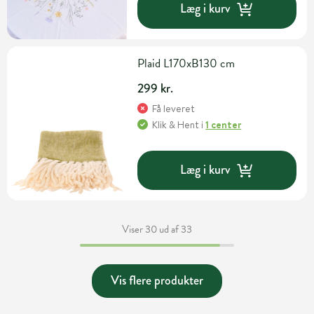
Læg i kurv
Plaid L170xB130 cm
299 kr.
Få leveret
Klik & Hent
i
1 center
Læg i kurv
Viser 30 ud af 33
Vis flere produkter