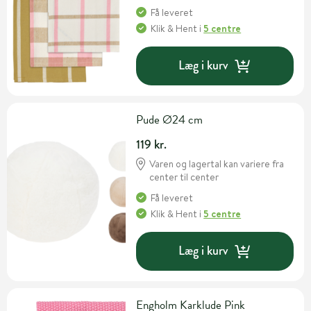
Få leveret
Klik & Hent
i
5 centre
Læg i kurv
Pude Ø24 cm
119 kr.
Varen og lagertal kan variere fra
center til center
Få leveret
Klik & Hent
i
5 centre
Læg i kurv
Engholm Karklude Pink