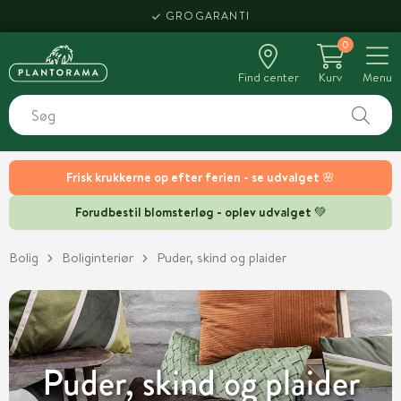
HENT SAMME DAG
GROGARANTI
0
Find center
Kurv
Menu
Frisk krukkerne op efter ferien - se udvalget 🌸
Forudbestil blomsterløg - oplev udvalget 💚
Bolig
Boliginteriør
Puder, skind og plaider
Puder, skind og plaider