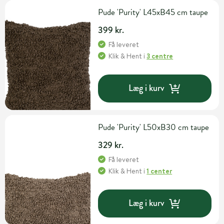
Pude 'Purity' L45xB45 cm taupe
399 kr.
Få leveret
Klik & Hent
i
3 centre
Læg i kurv
Pude 'Purity' L50xB30 cm taupe
329 kr.
Få leveret
Klik & Hent
i
1 center
Læg i kurv