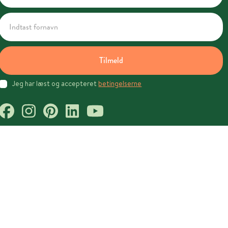
Tilmeld
Jeg har læst og accepteret
betingelserne