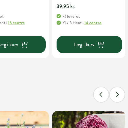
39,95 kr.
ret
Få leveret
Hent
i
16 centre
Klik & Hent
i
14 centre
æg i kurv
Læg i kurv