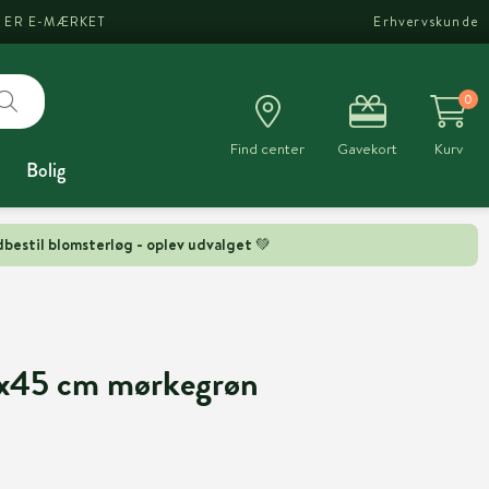
I ER E-MÆRKET
Erhvervskunde
0
Find center
Gavekort
Kurv
Bolig
bestil blomsterløg - oplev udvalget 💚
x45 cm mørkegrøn