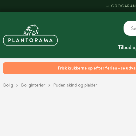
GROGARAN
Tilbud o
Frisk krukkerne op efter ferien - se udva
Bolig
Boliginteriør
Puder, skind og plaider