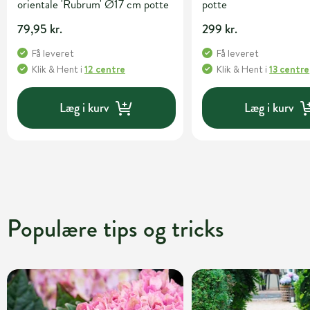
orientale 'Rubrum' Ø17 cm potte
potte
79,95 kr.
299 kr.
Få leveret
Få leveret
Klik & Hent
i
12 centre
Klik & Hent
i
13 centre
Læg i kurv
Læg i kurv
Populære tips og tricks