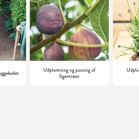
Udplantning og pasning af
Udplan
kyggebedet
figentræer