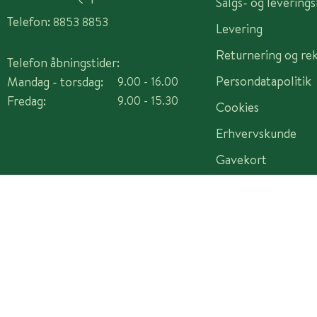
Salgs- og levering
Telefon:
8853 8853
Levering
Returnering og re
Telefon åbningstider:
Persondatapolitik
Mandag - torsdag:
9.00 - 16.00
Fredag:
9.00 - 15.30
Cookies
Erhvervskunde
Gavekort
Copyright © 2026 Plantorama A/S - CVR 14982442