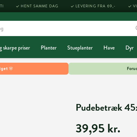
TI
HENT SAMME DAG
LEVERING FRA 69,-
V
g skarpe priser
Planter
Stueplanter
Have
Dyr
lget 🌸
Forud
Pudebetræk 45
39,95 kr.