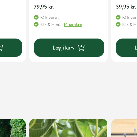
79,95 kr.
39,95 kr.
Få leveret
Få leve
Klik & Hent
i
14 centre
Klik & 
Læg i kurv
L