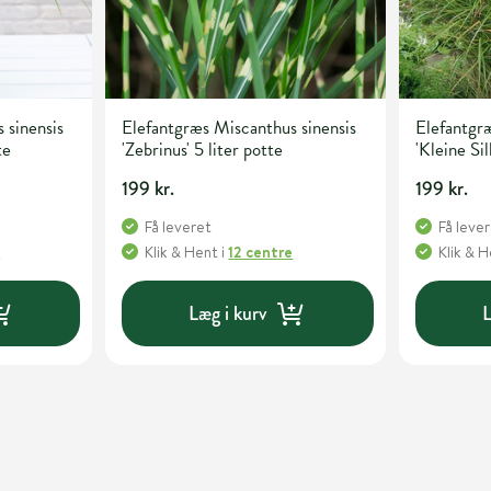
 sinensis
Elefantgræs Miscanthus sinensis
Elefantgræ
te
'Zebrinus' 5 liter potte
'Kleine Sil
199 kr.
199 kr.
Få leveret
Få leve
e
Klik & Hent
i
12 centre
Klik & 
Læg i kurv
L