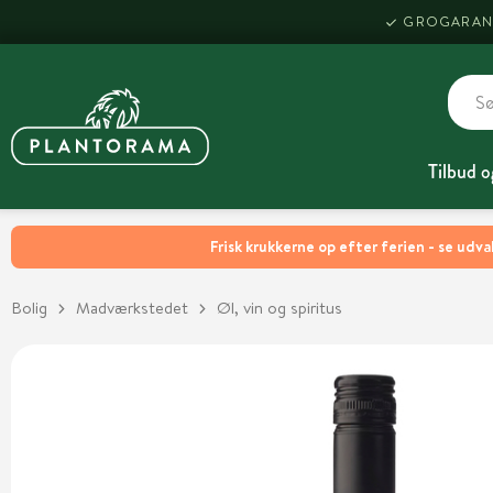
GROGARAN
Tilbud o
Frisk krukkerne op efter ferien - se udva
Bolig
Madværkstedet
Øl, vin og spiritus