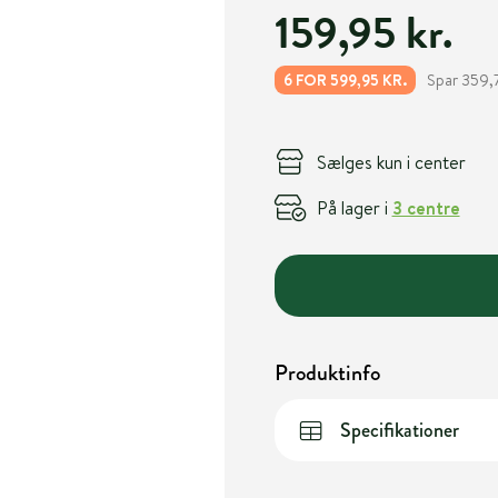
159,95 kr.
Spar 359,7
6 FOR 599,95 KR.
Sælges kun i center
På lager i
3 centre
Produktinfo
Specifikationer