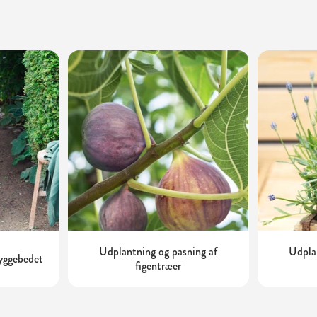
Udplantning og pasning af
Udplan
kyggebedet
figentræer