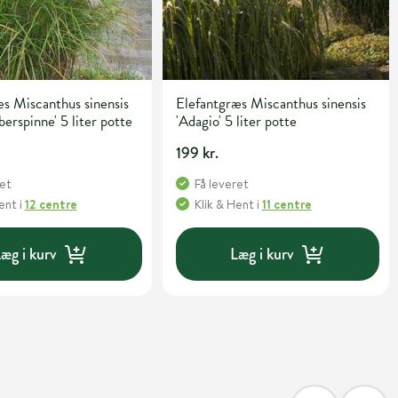
s Miscanthus sinensis
Elefantgræs Miscanthus sinensis
berspinne' 5 liter potte
'Adagio' 5 liter potte
199 kr.
ret
Få leveret
Hent
i
12 centre
Klik & Hent
i
11 centre
æg i kurv
Læg i kurv