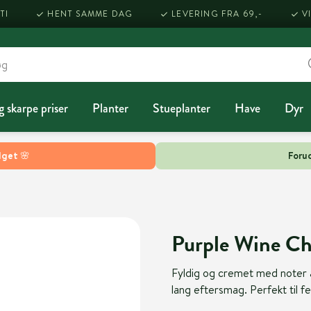
TI
HENT SAMME DAG
LEVERING FRA 69,-
V
g skarpe priser
Planter
Stueplanter
Have
Dyr
lget 🌸
Forud
Purple Wine C
Fyldig og cremet med noter a
lang eftersmag. Perfekt til fe