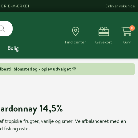
I ER E-MÆRKET
Erhvervskunde
0
Find center
Gavekort
Kurv
Bolig
bestil blomsterløg - oplev udvalget 💚
hardonnay 14,5%
f tropiske frugter, vanilje og smør. Velafbalanceret med en
d fisk og oste.