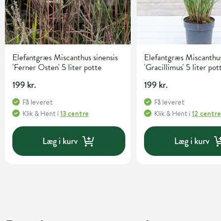
Elefantgræs Miscanthus sinensis
Elefantgræs Miscanthus
'Ferner Osten' 5 liter potte
'Gracillimus' 5 liter pot
199 kr.
199 kr.
Få leveret
Få leveret
Klik & Hent
i
13 centre
Klik & Hent
i
12 centr
Læg i kurv
Læg i kurv