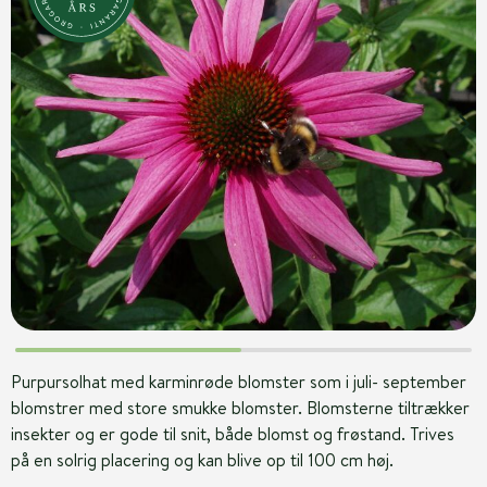
Purpursolhat med karminrøde blomster som i juli- september
blomstrer med store smukke blomster. Blomsterne tiltrækker
insekter og er gode til snit, både blomst og frøstand. Trives
på en solrig placering og kan blive op til 100 cm høj.