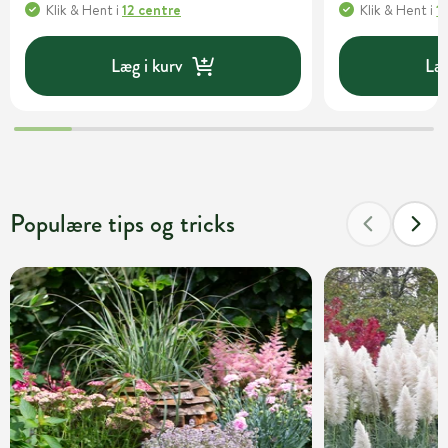
Klik & Hent
i
12 centre
Klik & Hent
i
1
Læg i kurv
Læg
Populære tips og tricks