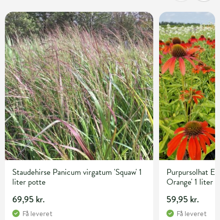
Staudehirse Panicum virgatum 'Squaw' 1
Purpursolhat Ec
liter potte
Orange' 1 liter 
69,95 kr.
59,95 kr.
Få leveret
Få leveret