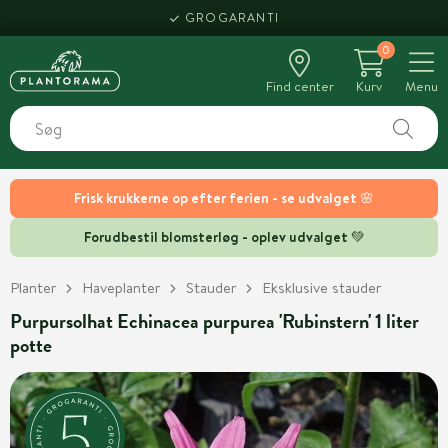
GROGARANTI
0
Find center
Kurv
Menu
Frisk krukkerne op efter ferien - se udvalget 🌸
Forudbestil blomsterløg - oplev udvalget 💚
Planter
Haveplanter
Stauder
Eksklusive stauder
Purpursolhat Echinacea purpurea 'Rubinstern' 1 liter
potte