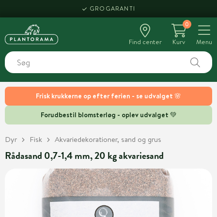
GROGARANTI
0
Find center
Kurv
Menu
Frisk krukkerne op efter ferien - se udvalget 🌸
Forudbestil blomsterløg - oplev udvalget 💚
Dyr
Fisk
Akvariedekorationer, sand og grus
Rådasand 0,7-1,4 mm, 20 kg akvariesand