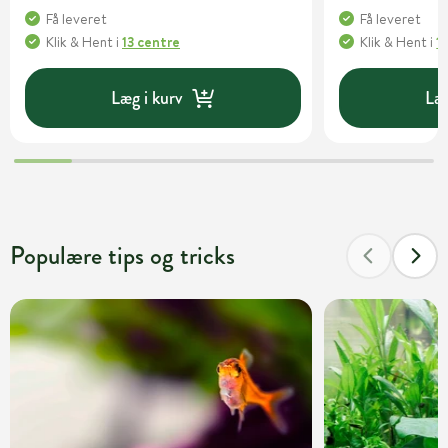
Få leveret
Få leveret
Klik & Hent
i
13 centre
Klik & Hent
i
1
Læg i kurv
Læg
Populære tips og tricks