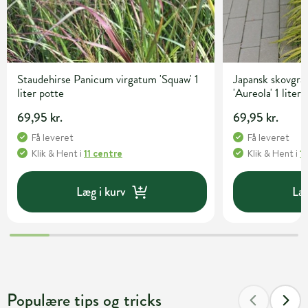
Staudehirse Panicum virgatum 'Squaw' 1
Japansk skovgr
liter potte
'Aureola' 1 liter
69,95 kr.
69,95 kr.
Få leveret
Få leveret
Klik & Hent
i
11 centre
Klik & Hent
i
1
Læg i kurv
Læg
Populære tips og tricks