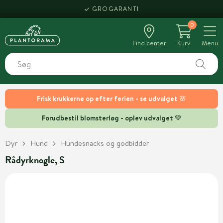
GROGARANTI
0
Find center
Kurv
Menu
Frisk krukkerne op efter ferien - se udvalget 🌸
Forudbestil blomsterløg - oplev udvalget 💚
Dyr
Hund
Hundesnacks og godbidder
Rådyrknogle, S