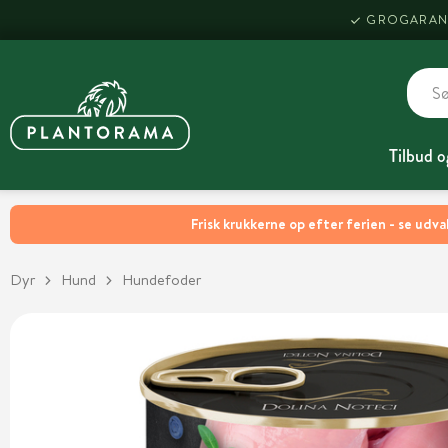
GROGARAN
Tilbud o
Frisk krukkerne op efter ferien - se udva
Dyr
Hund
Hundefoder