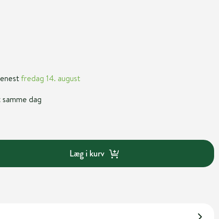
 senest
fredag 14. august
nt samme dag
Læg i kurv