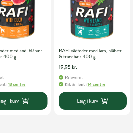
oder med and, blåbær
RAFI vådfoder med lam, blåbær
ær 400 g
& tranebær 400 g
19,95 kr.
ret
Få leveret
Hent
i
13 centre
Klik & Hent
i
14 centre
æg i kurv
Læg i kurv