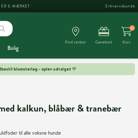
I ER E-MÆRKET
Erhvervskunde
0
Find center
Gavekort
Kurv
Bolig
bestil blomsterløg - oplev udvalget 💚
med kalkun, blåbær & tranebær
uldfoder til alle voksne hunde