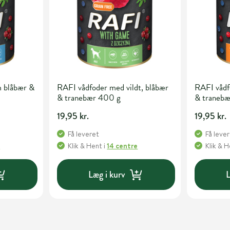
m blåbær &
RAFI vådfoder med vildt, blåbær
RAFI vådf
& tranebær 400 g
& traneb
19,95 kr.
19,95 kr.
Få leveret
Få leve
e
Klik & Hent
i
14 centre
Klik & 
Læg i kurv
L