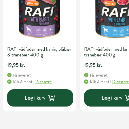
RAFI vådfoder med kanin, blåbær
RAFI vådfoder med la
& tranebær 400 g
tranebær 400 g
19,95 kr.
19,95 kr.
Få leveret
Få leveret
Klik & Hent
i
13 centre
Klik & Hent
i
12 centr
Læg i kurv
Læg i kurv