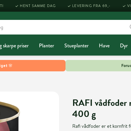
TI
HENT SAMME DAG
LEVERING FRA 69,-
V
g skarpe priser
Planter
Stueplanter
Have
Dyr
lget 🌸
Forud
RAFI vådfoder 
400 g
Rafi vådfoder er et kornfrit f