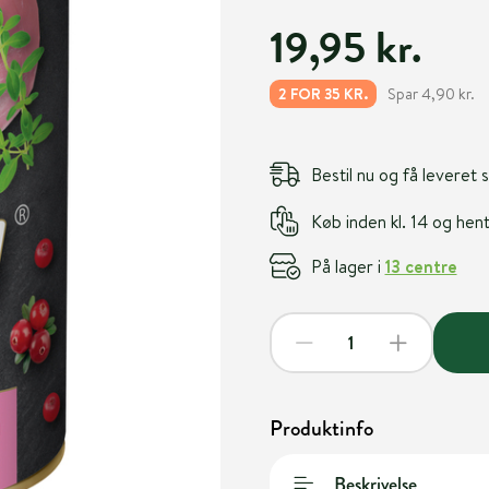
19,95 kr.
Spar 4,90 kr.
2 FOR 35 KR.
Bestil nu og få leveret
Køb inden kl. 14 og he
På lager i
13 centre
Produktinfo
Beskrivelse