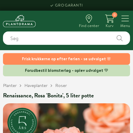
GROGARANTI
0
Find center
Kurv
Menu
Frisk krukkerne op efter ferien - se udvalget 🌸
Forudbestil blomsterløg - oplev udvalget 💚
Planter
Haveplanter
Roser
Renaissance, Rosa 'Bonita', 5 liter potte