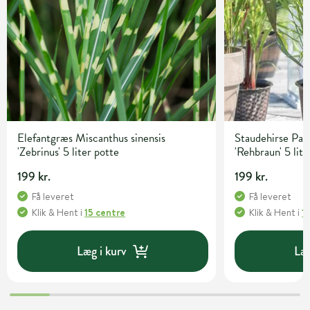
Elefantgræs Miscanthus sinensis
Staudehirse Pa
'Zebrinus' 5 liter potte
'Rehbraun' 5 lite
199 kr.
199 kr.
Få leveret
Få leveret
Klik & Hent
i
15 centre
Klik & Hent
i
1
Læg i kurv
Læg