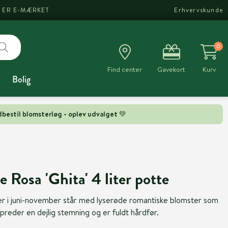
I ER E-MÆRKET
Erhvervskunde
0
Find center
Gavekort
Kurv
Bolig
bestil blomsterløg - oplev udvalget 💚
 Rosa 'Ghita' 4 liter potte
er i juni-november står med lyserøde romantiske blomster som
preder en dejlig stemning og er fuldt hårdfør.