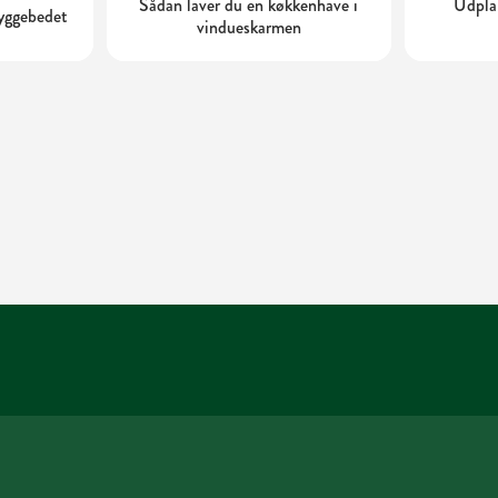
Sådan laver du en køkkenhave i
Udplan
kyggebedet
vindueskarmen