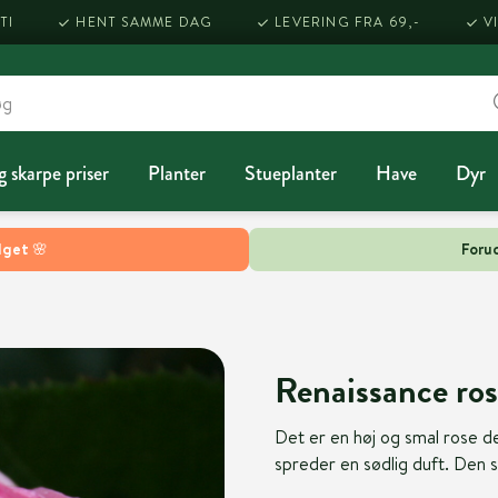
TI
HENT SAMME DAG
LEVERING FRA 69,-
V
g skarpe priser
Planter
Stueplanter
Have
Dyr
lget 🌸
Forud
Renaissance rose
Det er en høj og smal rose d
spreder en sødlig duft. Den s