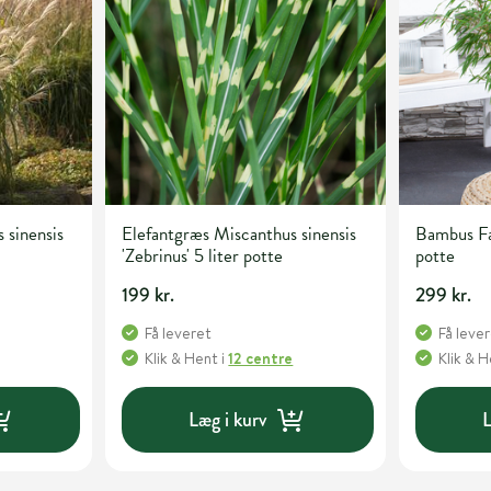
 sinensis
Elefantgræs Miscanthus sinensis
Bambus Far
'Zebrinus' 5 liter potte
potte
199 kr.
299 kr.
Få leveret
Få leve
Klik & Hent
i
12 centre
Klik & 
Læg i kurv
L