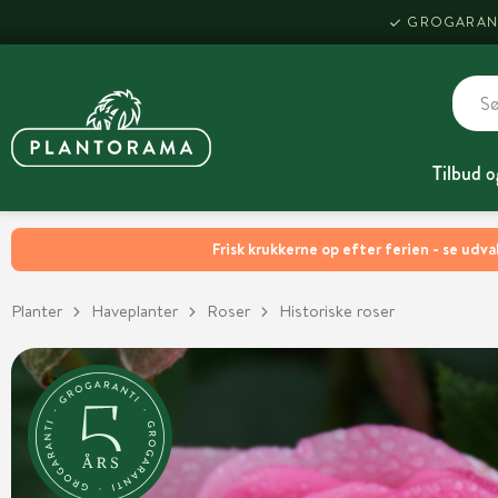
GROGARAN
Tilbud o
Frisk krukkerne op efter ferien - se udva
Planter
Haveplanter
Roser
Historiske roser