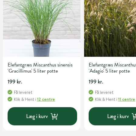
Elefantgræs Miscanthus sinensis
Elefantgræs Miscanthus
'Gracillimus' 5 liter potte
'Adagio' 5 liter potte
199 kr.
199 kr.
Få leveret
Få leveret
Klik & Hent
i
12 centre
Klik & Hent
i
11 centre
Læg i kurv
Læg i kurv