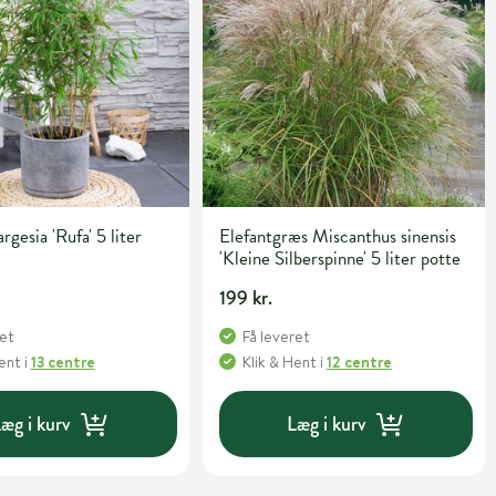
gesia 'Rufa' 5 liter
Elefantgræs Miscanthus sinensis
'Kleine Silberspinne' 5 liter potte
199 kr.
ret
Få leveret
Hent
i
13 centre
Klik & Hent
i
12 centre
æg i kurv
Læg i kurv