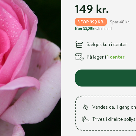
149 kr.
Spar 48 kr.
3 FOR 399 KR.
Sælges kun i center
På lager i
1 center
Vandes ca. 1 gang o
Trives i direkte sollys