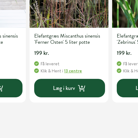
 sinensis
Elefantgræs Miscanthus sinensis
Elefantgræ
te
'Ferner Osten' 5 liter potte
'Zebrinus' 
199 kr.
199 kr.
Få leveret
Få leve
Klik & Hent
i
13 centre
Klik & 
Læg i kurv
L