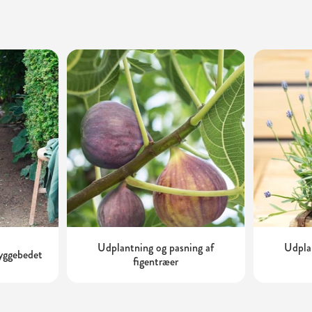
Udplantning og pasning af
Udplan
kyggebedet
figentræer