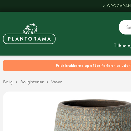
GROGARAN
Tilbud o
Frisk krukkerne op efter ferien - se udva
Bolig
Boliginteriør
Vaser