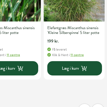
s Miscanthus sinensis
Elefantgræs Miscanthus sinensis
5 liter potte
'Kleine Silberspinne' 5 liter potte
199 kr.
ret
Få leveret
Hent
i
11 centre
Klik & Hent
i
11 centre
æg i kurv
Læg i kurv