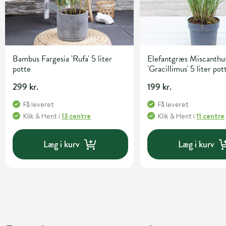
Bambus Fargesia 'Rufa' 5 liter
Elefantgræs Miscanthus
potte
'Gracillimus' 5 liter pot
299 kr.
199 kr.
Få leveret
Få leveret
Klik & Hent
i
13 centre
Klik & Hent
i
11 centre
Læg i kurv
Læg i kurv