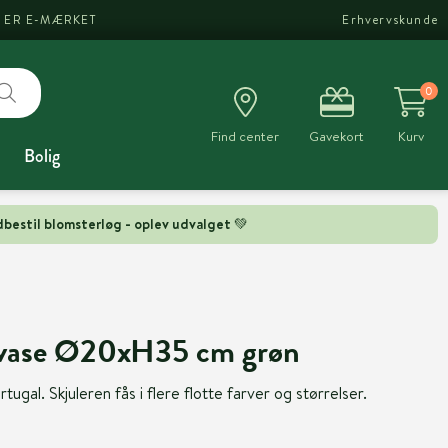
I ER E-MÆRKET
Erhvervskunde
0
Find center
Gavekort
Kurv
Bolig
bestil blomsterløg - oplev udvalget 💚
 vase Ø20xH35 cm grøn
tugal. Skjuleren fås i flere flotte farver og størrelser.