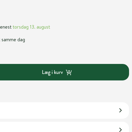
 senest
torsdag 13. august
nt samme dag
Læg i kurv