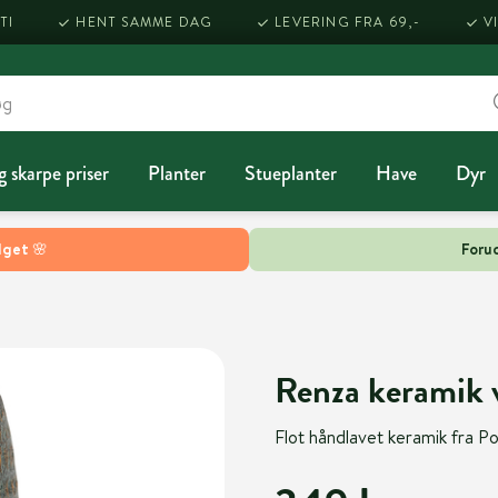
TI
HENT SAMME DAG
LEVERING FRA 69,-
V
g skarpe priser
Planter
Stueplanter
Have
Dyr
lget 🌸
Forud
Renza keramik
Flot håndlavet keramik fra Por