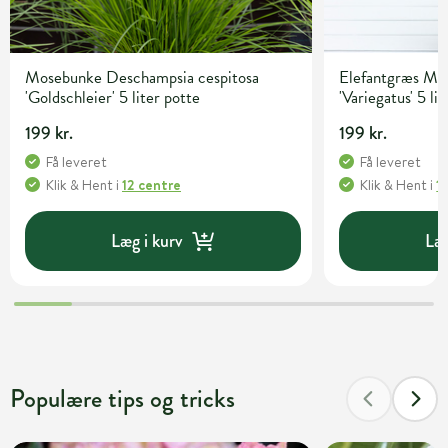
Mosebunke Deschampsia cespitosa
Elefantgræs Mis
'Goldschleier' 5 liter potte
'Variegatus' 5 li
199 kr.
199 kr.
Få leveret
Få leveret
Klik & Hent
i
12 centre
Klik & Hent
i
1
Læg i kurv
Læg
Populære tips og tricks