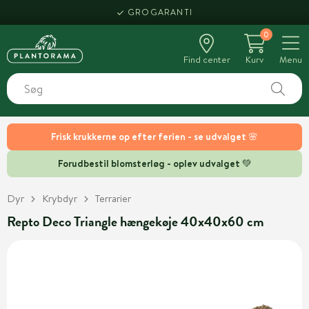
GROGARANTI
0
Find center
Kurv
Menu
Frisk krukkerne op efter ferien - se udvalget 🌸
Forudbestil blomsterløg - oplev udvalget 💚
Dyr
Krybdyr
Terrarier
Repto Deco Triangle hængekøje 40x40x60 cm