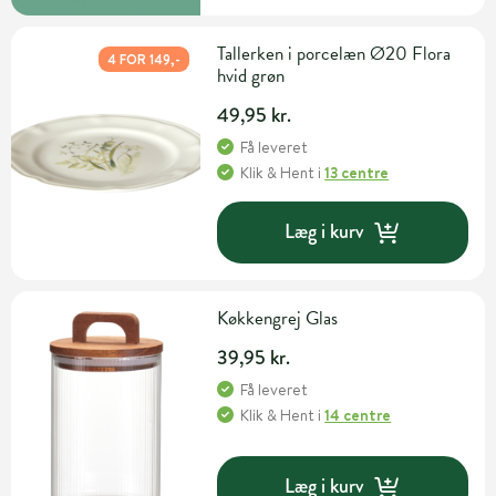
Tallerken i porcelæn Ø20 Flora
4 FOR 149,-
hvid grøn
49,95 kr.
Få leveret
Klik & Hent
i
13 centre
Læg i kurv
Køkkengrej Glas
39,95 kr.
Få leveret
Klik & Hent
i
14 centre
Læg i kurv