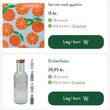
Serviet med appelsin
3 FOR 30,-
15 kr.
Få leveret
Klik & Hent
i
13 centre
Læg i kurv
Drikkeflaske
39,95 kr.
Få leveret
Klik & Hent
i
9 centre
Læg i kurv