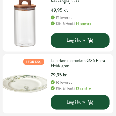
Køkkengrej Glas
49,95 kr.
Få leveret
Klik & Hent
i
14 centre
Læg i kurv
Tallerken i porcelæn Ø26 Flora
2 FOR 120,-
Hvid/ grøn
79,95 kr.
Få leveret
Klik & Hent
i
13 centre
Læg i kurv