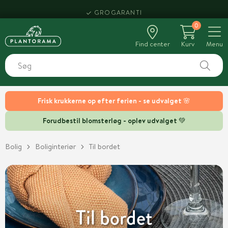
HENT SAMME DAG
0
Find center
Kurv
Menu
Frisk krukkerne op efter ferien - se udvalget 🌸
Forudbestil blomsterløg - oplev udvalget 💚
Bolig
Boliginteriør
Til bordet
Til bordet