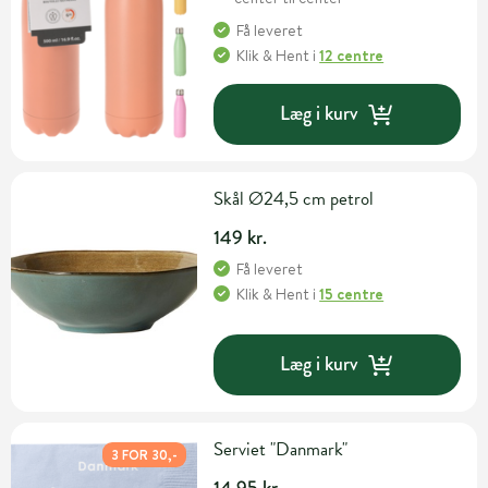
Få leveret
Klik & Hent
i
12 centre
Læg i kurv
Skål Ø24,5 cm petrol
149 kr.
Få leveret
Klik & Hent
i
15 centre
Læg i kurv
Serviet "Danmark"
3 FOR 30,-
14,95 kr.