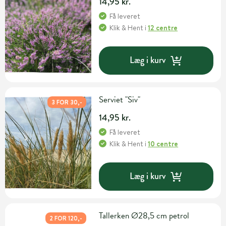
14,95 kr.
Få leveret
Klik & Hent
i
12 centre
Læg i kurv
Serviet "Siv"
3 FOR 30,-
14,95 kr.
Få leveret
Klik & Hent
i
10 centre
Læg i kurv
Tallerken Ø28,5 cm petrol
2 FOR 120,-