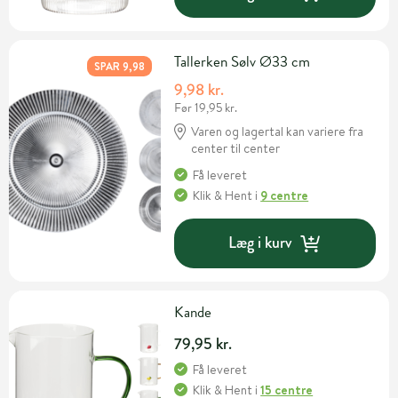
Tallerken Sølv Ø33 cm
SPAR 9,98
9,98 kr.
Før 19,95 kr.
Varen og lagertal kan variere fra
center til center
Få leveret
Klik & Hent
i
9 centre
Læg i kurv
Kande
79,95 kr.
Få leveret
Klik & Hent
i
15 centre