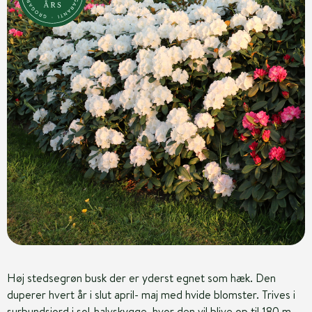
Høj stedsegrøn busk der er yderst egnet som hæk. Den
duperer hvert år i slut april- maj med hvide blomster. Trives i
surbundsjord i sol-halvskygge, hvor den vil blive op til 180 m.