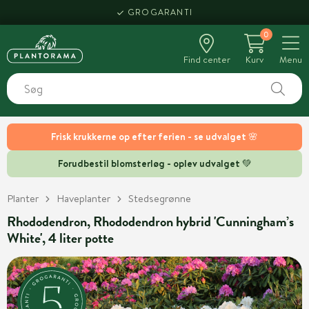
GROGARANTI
0
Find center
Kurv
Menu
Frisk krukkerne op efter ferien - se udvalget 🌸
Forudbestil blomsterløg - oplev udvalget 💚
Planter
Haveplanter
Stedsegrønne
Rhododendron, Rhododendron hybrid 'Cunningham’s
White', 4 liter potte