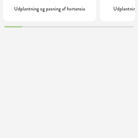
Udplantning og pasning af hortensia
Udplantning