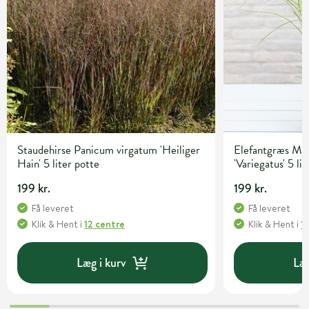
Staudehirse Panicum virgatum 'Heiliger
Elefantgræs Mis
Hain' 5 liter potte
'Variegatus' 5 li
199 kr.
199 kr.
Få leveret
Få leveret
Klik & Hent
i
12 centre
Klik & Hent
i
1
Læg i kurv
Læg