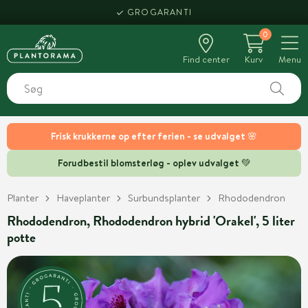
GROGARANTI
0
Find center
Kurv
Menu
Frisk krukkerne op efter ferien - se udvalget 🌸
Forudbestil blomsterløg - oplev udvalget 💚
Planter
Haveplanter
Surbundsplanter
Rhododendron
Rhododendron, Rhododendron hybrid 'Orakel', 5 liter
potte