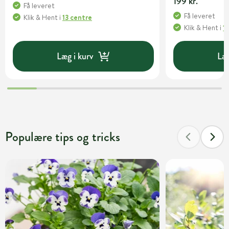
199 kr.
Få leveret
Få leveret
Klik & Hent
i
13 centre
Klik & Hent
i
1
Læg i kurv
Læg
Populære tips og tricks