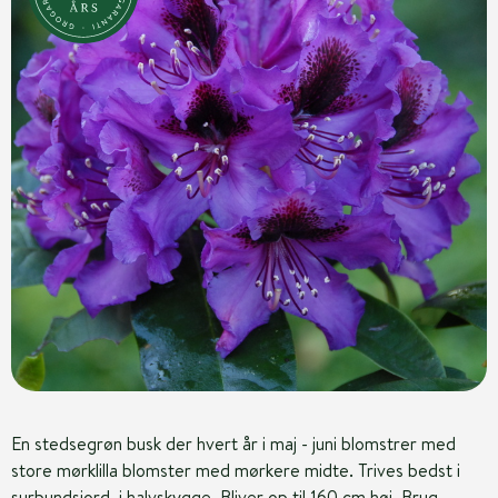
En stedsegrøn busk der hvert år i maj - juni blomstrer med
store mørklilla blomster med mørkere midte. Trives bedst i
surbundsjord, i halvskygge. Bliver op til 160 cm høj. Brug