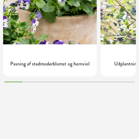
Pasning af stedmoderblomst og hornviol
Udplantning