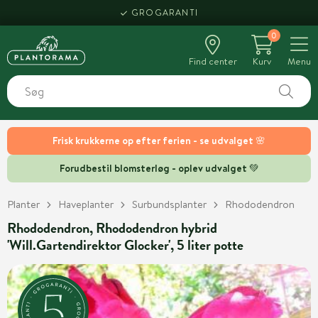
GROGARANTI
0
Find center
Kurv
Menu
Frisk krukkerne op efter ferien - se udvalget 🌸
Forudbestil blomsterløg - oplev udvalget 💚
Planter
Haveplanter
Surbundsplanter
Rhododendron
Rhododendron, Rhododendron hybrid
'Will.Gartendirektor Glocker', 5 liter potte