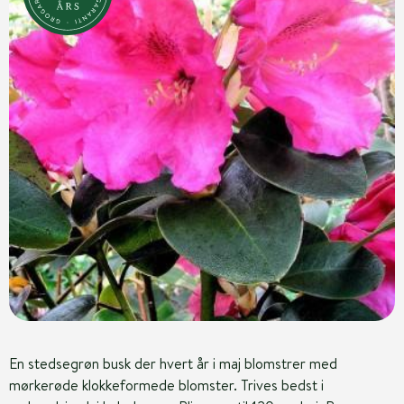
En stedsegrøn busk der hvert år i maj blomstrer med
mørkerøde klokkeformede blomster. Trives bedst i