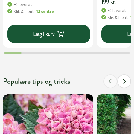
199 kr.
Få leveret
Få leveret
Klik & Hent
i
13 centre
Klik & Hent
i
1
Læg i kurv
Læg
Populære tips og tricks