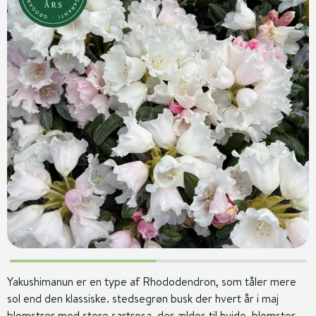
Yakushimanun er en type af Rhododendron, som tåler mere
sol end den klassiske. stedsegrøn busk der hvert år i maj
blomstrer med store sartrosa, der ældes til hvide, blomster.