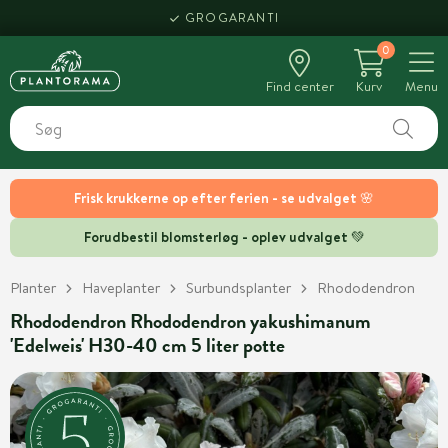
GROGARANTI
0
Find center
Kurv
Menu
Frisk krukkerne op efter ferien - se udvalget 🌸
Forudbestil blomsterløg - oplev udvalget 💚
Planter
Haveplanter
Surbundsplanter
Rhododendron
Rhododendron Rhododendron yakushimanum
'Edelweis' H30-40 cm 5 liter potte