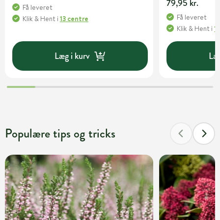
79,95 kr.
Få leveret
Få leveret
Klik & Hent
i
13 centre
Klik & Hent
i
1
Læg i kurv
Læg
Populære tips og tricks