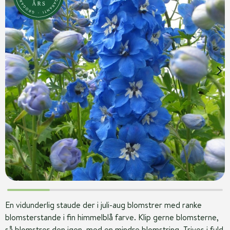
En vidunderlig staude der i juli-aug blomstrer med ranke
blomsterstande i fin himmelblå farve. Klip gerne blomsterne,
så blomstrer den igen, med en mindre blomstring. Trives i fuld