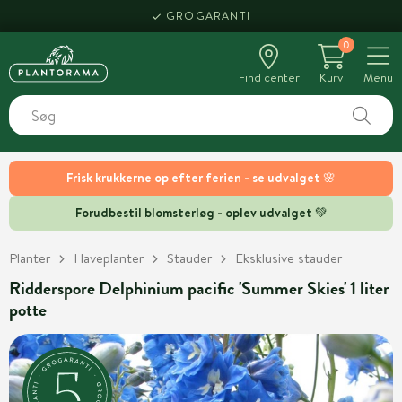
GROGARANTI
0
Find center
Kurv
Menu
Frisk krukkerne op efter ferien - se udvalget 🌸
Forudbestil blomsterløg - oplev udvalget 💚
Planter
Haveplanter
Stauder
Eksklusive stauder
Ridderspore Delphinium pacific 'Summer Skies' 1 liter
potte