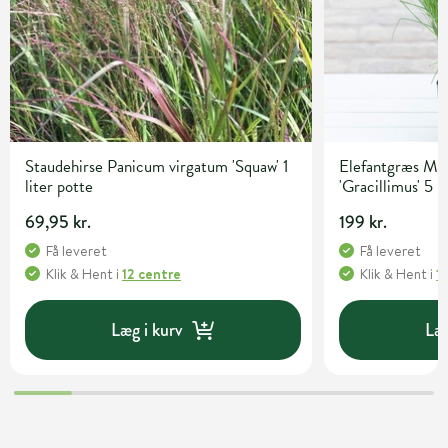
Staudehirse Panicum virgatum 'Squaw' 1
Elefantgræs Mis
liter potte
'Gracillimus' 5 l
69,95 kr.
199 kr.
Få leveret
Få leveret
Klik & Hent
i
12 centre
Klik & Hent
i
1
Læg i kurv
Læg