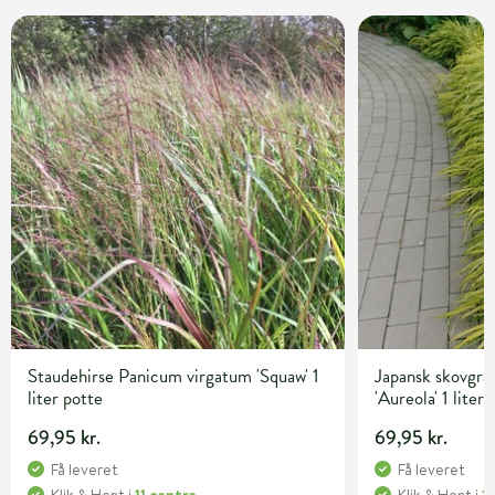
Staudehirse Panicum virgatum 'Squaw' 1
Japansk skovgr
liter potte
'Aureola' 1 liter
69,95 kr.
69,95 kr.
Få leveret
Få leveret