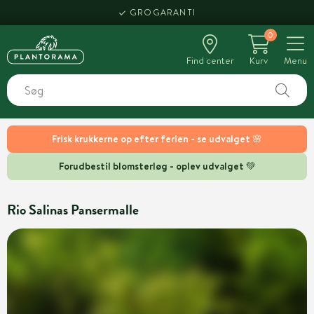
GROGARANTI
0
Find center
Kurv
Menu
Frisk krukkerne op efter ferien - se udvalget 🌸
Forudbestil blomsterløg - oplev udvalget 💚
Rio Salinas Pansermalle