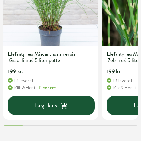
Elefantgræs Miscanthus sinensis
Elefantgræs Mis
'Gracillimus' 5 liter potte
'Zebrinus' 5 lite
199 kr.
199 kr.
Få leveret
Få leveret
Klik & Hent
i
11 centre
Klik & Hent
i
1
Læg i kurv
Læg