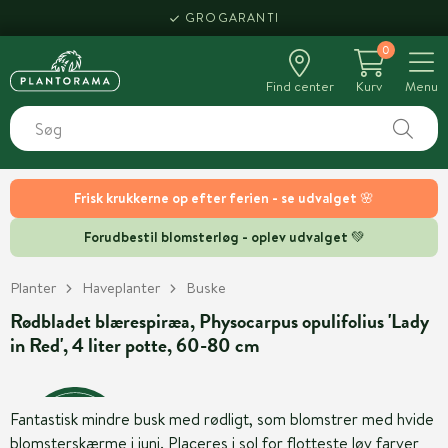
GROGARANTI
0
Find center
Kurv
Menu
Frisk krukkerne op efter ferien - se udvalget 🌸
Forudbestil blomsterløg - oplev udvalget 💚
Planter
Haveplanter
Buske
Rødbladet blærespiræa, Physocarpus opulifolius 'Lady
in Red', 4 liter potte, 60-80 cm
Fantastisk mindre busk med rødligt, som blomstrer med hvide
blomsterskærme i juni. Placeres i sol for flotteste løv farver